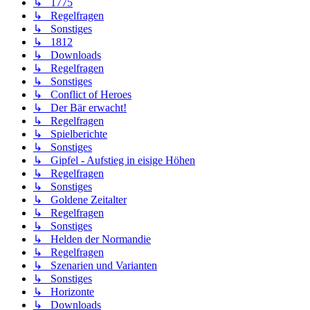
↳ 1775
↳ Regelfragen
↳ Sonstiges
↳ 1812
↳ Downloads
↳ Regelfragen
↳ Sonstiges
↳ Conflict of Heroes
↳ Der Bär erwacht!
↳ Regelfragen
↳ Spielberichte
↳ Sonstiges
↳ Gipfel - Aufstieg in eisige Höhen
↳ Regelfragen
↳ Sonstiges
↳ Goldene Zeitalter
↳ Regelfragen
↳ Sonstiges
↳ Helden der Normandie
↳ Regelfragen
↳ Szenarien und Varianten
↳ Sonstiges
↳ Horizonte
↳ Downloads