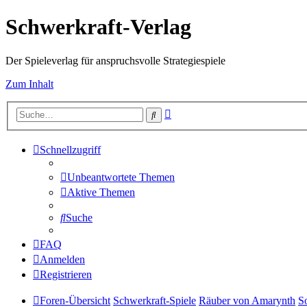
Schwerkraft-Verlag
Der Spieleverlag für anspruchsvolle Strategiespiele
Zum Inhalt
Erweiterte
Suche
Suche
Schnellzugriff
Unbeantwortete Themen
Aktive Themen
Suche
FAQ
Anmelden
Registrieren
Foren-Übersicht
Schwerkraft-Spiele
Räuber von Amarynth
S