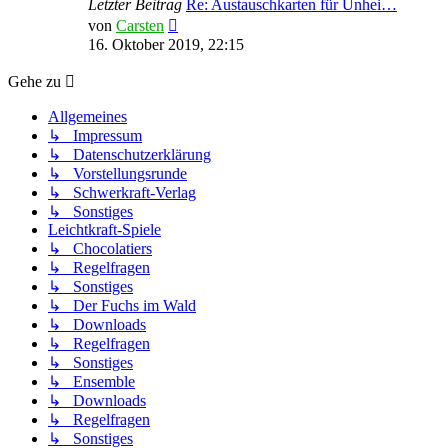
Letzter Beitrag
Re: Austauschkarten für Unhei…
Neuester
von
Carsten
Beitrag
16. Oktober 2019, 22:15
Gehe zu
Allgemeines
↳ Impressum
↳ Datenschutzerklärung
↳ Vorstellungsrunde
↳ Schwerkraft-Verlag
↳ Sonstiges
Leichtkraft-Spiele
↳ Chocolatiers
↳ Regelfragen
↳ Sonstiges
↳ Der Fuchs im Wald
↳ Downloads
↳ Regelfragen
↳ Sonstiges
↳ Ensemble
↳ Downloads
↳ Regelfragen
↳ Sonstiges