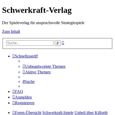
Schwerkraft-Verlag
Der Spieleverlag für anspruchsvolle Strategiespiele
Zum Inhalt
Erweiterte
Suche
Suche
Schnellzugriff
Unbeantwortete Themen
Aktive Themen
Suche
FAQ
Anmelden
Registrieren
Foren-Übersicht
Schwerkraft-Spiele
Unheil über Kilforth