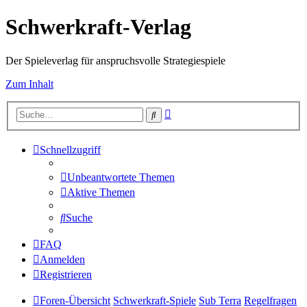
Schwerkraft-Verlag
Der Spieleverlag für anspruchsvolle Strategiespiele
Zum Inhalt
Erweiterte
Suche
Suche
Schnellzugriff
Unbeantwortete Themen
Aktive Themen
Suche
FAQ
Anmelden
Registrieren
Foren-Übersicht
Schwerkraft-Spiele
Sub Terra
Regelfragen