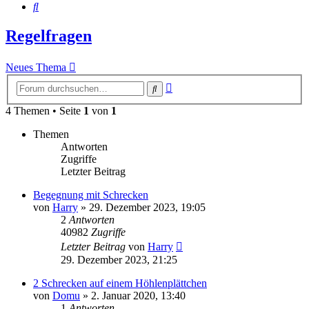
Suche
Regelfragen
Neues Thema
Erweiterte
Suche
Suche
4 Themen • Seite
1
von
1
Themen
Antworten
Zugriffe
Letzter Beitrag
Begegnung mit Schrecken
von
Harry
»
29. Dezember 2023, 19:05
2
Antworten
40982
Zugriffe
Letzter Beitrag
von
Harry
29. Dezember 2023, 21:25
2 Schrecken auf einem Höhlenplättchen
von
Domu
»
2. Januar 2020, 13:40
1
Antworten