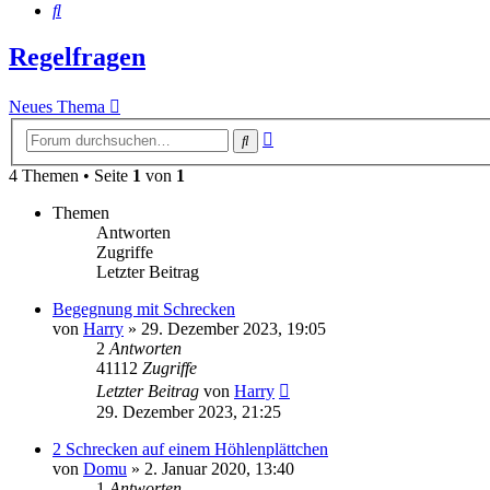
Suche
Regelfragen
Neues Thema
Erweiterte
Suche
Suche
4 Themen • Seite
1
von
1
Themen
Antworten
Zugriffe
Letzter Beitrag
Begegnung mit Schrecken
von
Harry
»
29. Dezember 2023, 19:05
2
Antworten
41112
Zugriffe
Letzter Beitrag
von
Harry
29. Dezember 2023, 21:25
2 Schrecken auf einem Höhlenplättchen
von
Domu
»
2. Januar 2020, 13:40
1
Antworten