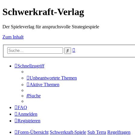
Schwerkraft-Verlag
Der Spieleverlag für anspruchsvolle Strategiespiele
Zum Inhalt
Erweiterte
Suche
Suche
Schnellzugriff
Unbeantwortete Themen
Aktive Themen
Suche
FAQ
Anmelden
Registrieren
Foren-Übersicht
Schwerkraft-Spiele
Sub Terra
Regelfragen