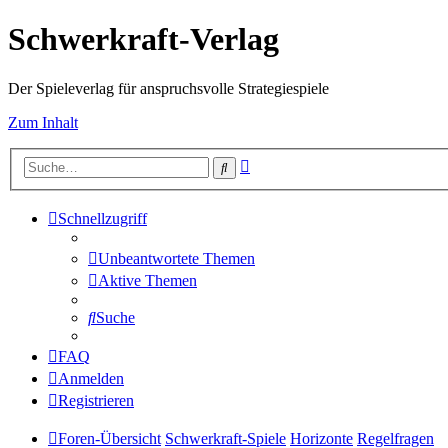
Schwerkraft-Verlag
Der Spieleverlag für anspruchsvolle Strategiespiele
Zum Inhalt
Erweiterte
Suche
Suche
Schnellzugriff
Unbeantwortete Themen
Aktive Themen
Suche
FAQ
Anmelden
Registrieren
Foren-Übersicht
Schwerkraft-Spiele
Horizonte
Regelfragen