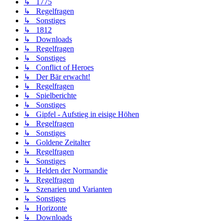
↳ 1775
↳ Regelfragen
↳ Sonstiges
↳ 1812
↳ Downloads
↳ Regelfragen
↳ Sonstiges
↳ Conflict of Heroes
↳ Der Bär erwacht!
↳ Regelfragen
↳ Spielberichte
↳ Sonstiges
↳ Gipfel - Aufstieg in eisige Höhen
↳ Regelfragen
↳ Sonstiges
↳ Goldene Zeitalter
↳ Regelfragen
↳ Sonstiges
↳ Helden der Normandie
↳ Regelfragen
↳ Szenarien und Varianten
↳ Sonstiges
↳ Horizonte
↳ Downloads