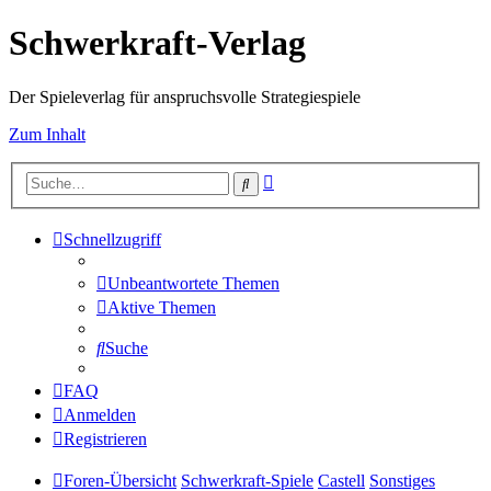
Schwerkraft-Verlag
Der Spieleverlag für anspruchsvolle Strategiespiele
Zum Inhalt
Erweiterte
Suche
Suche
Schnellzugriff
Unbeantwortete Themen
Aktive Themen
Suche
FAQ
Anmelden
Registrieren
Foren-Übersicht
Schwerkraft-Spiele
Castell
Sonstiges