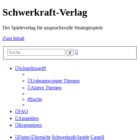
Schwerkraft-Verlag
Der Spieleverlag für anspruchsvolle Strategiespiele
Zum Inhalt
Erweiterte
Suche
Suche
Schnellzugriff
Unbeantwortete Themen
Aktive Themen
Suche
FAQ
Anmelden
Registrieren
Foren-Übersicht
Schwerkraft-Spiele
Castell