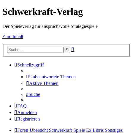
Schwerkraft-Verlag
Der Spieleverlag für anspruchsvolle Strategiespiele
Zum Inhalt
Erweiterte
Suche
Suche
Schnellzugriff
Unbeantwortete Themen
Aktive Themen
Suche
FAQ
Anmelden
Registrieren
Foren-Übersicht
Schwerkraft-Spiele
Ex Libris
Sonstiges