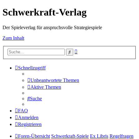
Schwerkraft-Verlag
Der Spieleverlag für anspruchsvolle Strategiespiele
Zum Inhalt
Erweiterte
Suche
Suche
Schnellzugriff
Unbeantwortete Themen
Aktive Themen
Suche
FAQ
Anmelden
Registrieren
Foren-Übersicht
Schwerkraft-Spiele
Ex Libris
Regelfragen