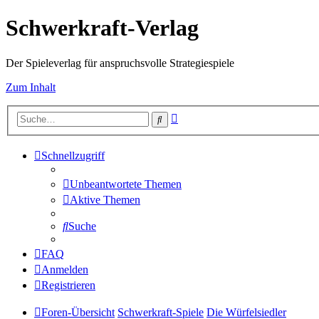
Schwerkraft-Verlag
Der Spieleverlag für anspruchsvolle Strategiespiele
Zum Inhalt
Erweiterte
Suche
Suche
Schnellzugriff
Unbeantwortete Themen
Aktive Themen
Suche
FAQ
Anmelden
Registrieren
Foren-Übersicht
Schwerkraft-Spiele
Die Würfelsiedler