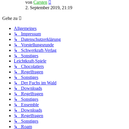
Neuester
von
Carsten
Beitrag
2. September 2019, 21:19
Gehe zu
Allgemeines
↳ Impressum
↳ Datenschutzerklärung
↳ Vorstellungsrunde
↳ Schwerkraft-Verlag
↳ Sonstiges
Leichtkraft-Spiele
↳ Chocolatiers
↳ Regelfragen
↳ Sonstiges
↳ Der Fuchs im Wald
↳ Downloads
↳ Regelfragen
↳ Sonstiges
↳ Ensemble
↳ Downloads
↳ Regelfragen
↳ Sonstiges
↳ Roam