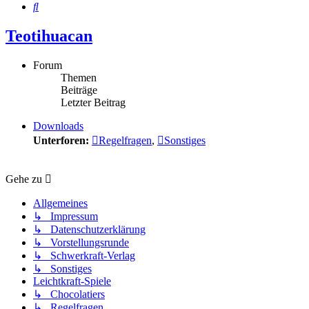
Suche
Teotihuacan
Forum
Themen
Beiträge
Letzter Beitrag
Downloads
Unterforen:
Regelfragen
,
Sonstiges
Gehe zu
Allgemeines
↳ Impressum
↳ Datenschutzerklärung
↳ Vorstellungsrunde
↳ Schwerkraft-Verlag
↳ Sonstiges
Leichtkraft-Spiele
↳ Chocolatiers
↳ Regelfragen