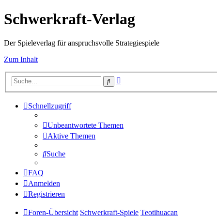
Schwerkraft-Verlag
Der Spieleverlag für anspruchsvolle Strategiespiele
Zum Inhalt
Erweiterte
Suche
Suche
Schnellzugriff
Unbeantwortete Themen
Aktive Themen
Suche
FAQ
Anmelden
Registrieren
Foren-Übersicht
Schwerkraft-Spiele
Teotihuacan