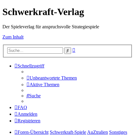
Schwerkraft-Verlag
Der Spieleverlag für anspruchsvolle Strategiespiele
Zum Inhalt
Erweiterte
Suche
Suche
Schnellzugriff
Unbeantwortete Themen
Aktive Themen
Suche
FAQ
Anmelden
Registrieren
Foren-Übersicht
Schwerkraft-Spiele
AuZtralien
Sonstiges