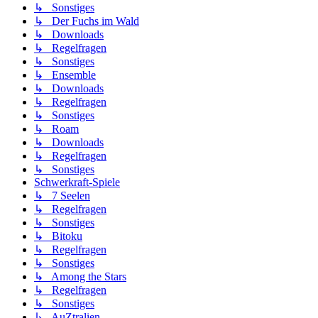
↳ Sonstiges
↳ Der Fuchs im Wald
↳ Downloads
↳ Regelfragen
↳ Sonstiges
↳ Ensemble
↳ Downloads
↳ Regelfragen
↳ Sonstiges
↳ Roam
↳ Downloads
↳ Regelfragen
↳ Sonstiges
Schwerkraft-Spiele
↳ 7 Seelen
↳ Regelfragen
↳ Sonstiges
↳ Bitoku
↳ Regelfragen
↳ Sonstiges
↳ Among the Stars
↳ Regelfragen
↳ Sonstiges
↳ AuZtralien