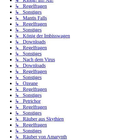
↳ Klong! im! All!
↳ Regelfragen
↳ Sonstiges
↳ Mantis Falls
↳ Regelfragen
↳ Sonstiges
↳ König der Imbisswagen
↳ Downloads
↳ Regelfragen
↳ Sonstiges
↳ Nach dem Virus
↳ Downloads
↳ Regelfragen
↳ Sonstiges
↳ Ozeane
↳ Regelfragen
↳ Sonstiges
↳ Petrichor
↳ Regelfragen
↳ Sonstiges
↳ Räuber aus Skythien
↳ Regelfragen
↳ Sonstiges
↳ Räuber von Amarynth