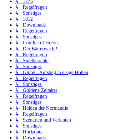
↳ 1775
↳ Regelfragen
↳ Sonstiges
↳ 1812
↳ Downloads
↳ Regelfragen
↳ Sonstiges
↳ Conflict of Heroes
↳ Der Bär erwacht!
↳ Regelfragen
↳ Spielberichte
↳ Sonstiges
↳ Gipfel - Aufstieg in eisige Höhen
↳ Regelfragen
↳ Sonstiges
↳ Goldene Zeitalter
↳ Regelfragen
↳ Sonstiges
↳ Helden der Normandie
↳ Regelfragen
↳ Szenarien und Varianten
↳ Sonstiges
↳ Horizonte
↳ Downloads