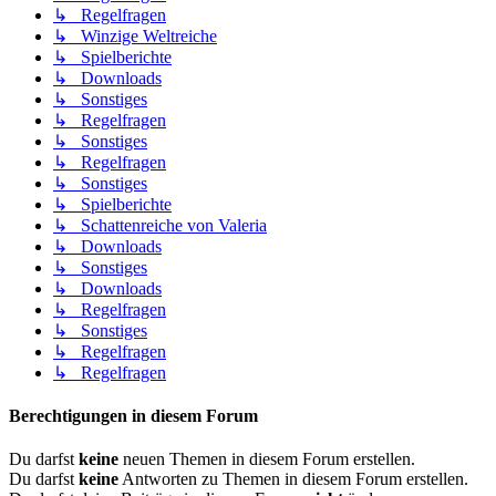
↳ Regelfragen
↳ Winzige Weltreiche
↳ Spielberichte
↳ Downloads
↳ Sonstiges
↳ Regelfragen
↳ Sonstiges
↳ Regelfragen
↳ Sonstiges
↳ Spielberichte
↳ Schattenreiche von Valeria
↳ Downloads
↳ Sonstiges
↳ Downloads
↳ Regelfragen
↳ Sonstiges
↳ Regelfragen
↳ Regelfragen
Berechtigungen in diesem Forum
Du darfst
keine
neuen Themen in diesem Forum erstellen.
Du darfst
keine
Antworten zu Themen in diesem Forum erstellen.