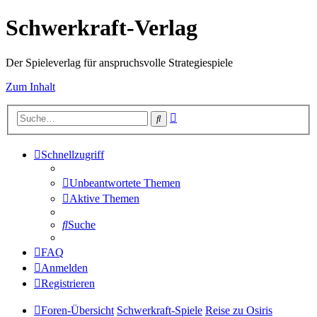
Schwerkraft-Verlag
Der Spieleverlag für anspruchsvolle Strategiespiele
Zum Inhalt
Erweiterte
Suche
Suche
Schnellzugriff
Unbeantwortete Themen
Aktive Themen
Suche
FAQ
Anmelden
Registrieren
Foren-Übersicht
Schwerkraft-Spiele
Reise zu Osiris