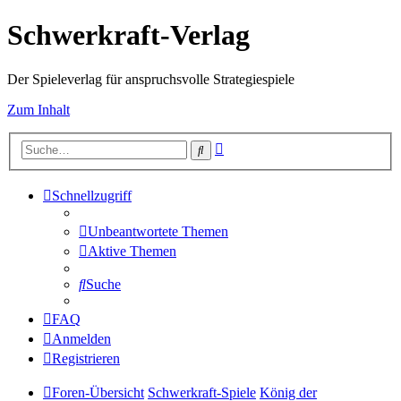
Schwerkraft-Verlag
Der Spieleverlag für anspruchsvolle Strategiespiele
Zum Inhalt
Erweiterte
Suche
Suche
Schnellzugriff
Unbeantwortete Themen
Aktive Themen
Suche
FAQ
Anmelden
Registrieren
Foren-Übersicht
Schwerkraft-Spiele
König der