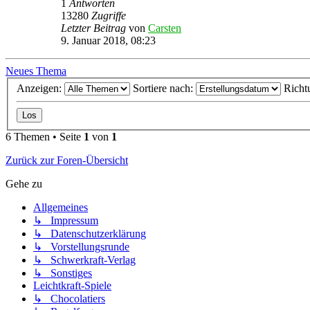
1
Antworten
13280
Zugriffe
Letzter Beitrag
von
Carsten
9. Januar 2018, 08:23
Neues Thema
Anzeigen:
Sortiere nach:
Richt
6 Themen • Seite
1
von
1
Zurück zur Foren-Übersicht
Gehe zu
Allgemeines
↳ Impressum
↳ Datenschutzerklärung
↳ Vorstellungsrunde
↳ Schwerkraft-Verlag
↳ Sonstiges
Leichtkraft-Spiele
↳ Chocolatiers