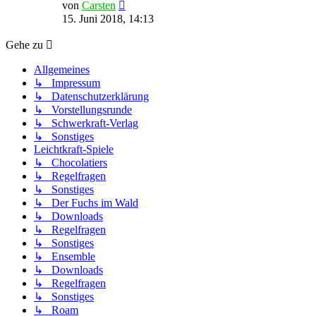
Neuester
von
Carsten
Beitrag
15. Juni 2018, 14:13
Gehe zu
Allgemeines
↳ Impressum
↳ Datenschutzerklärung
↳ Vorstellungsrunde
↳ Schwerkraft-Verlag
↳ Sonstiges
Leichtkraft-Spiele
↳ Chocolatiers
↳ Regelfragen
↳ Sonstiges
↳ Der Fuchs im Wald
↳ Downloads
↳ Regelfragen
↳ Sonstiges
↳ Ensemble
↳ Downloads
↳ Regelfragen
↳ Sonstiges
↳ Roam