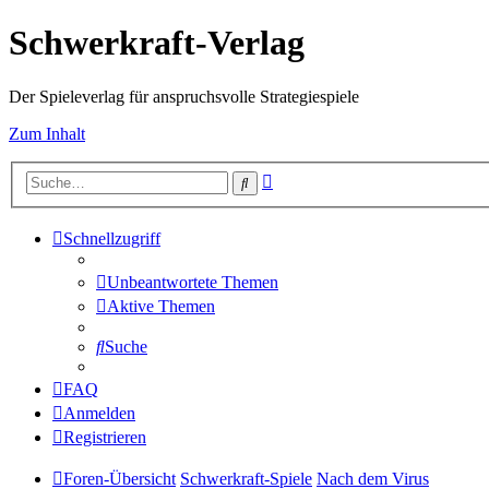
Schwerkraft-Verlag
Der Spieleverlag für anspruchsvolle Strategiespiele
Zum Inhalt
Erweiterte
Suche
Suche
Schnellzugriff
Unbeantwortete Themen
Aktive Themen
Suche
FAQ
Anmelden
Registrieren
Foren-Übersicht
Schwerkraft-Spiele
Nach dem Virus