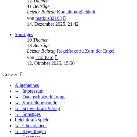
12
Themen
41
Beiträge
Letzter Beitrag
Kontaktmöglichkeit
Neuester
von
markus32168
Beitrag
14. Dezember 2025, 21:42
Sonstiges
10
Themen
18
Beiträge
Letzter Beitrag
Regelfrage zu Zorn der Engel
Neuester
von
TrollPard
Beitrag
12. Oktober 2025, 15:50
Gehe zu
Allgemeines
↳ Impressum
↳ Datenschutzerklärung
↳ Vorstellungsrunde
↳ Schwerkraft-Verlag
↳ Sonstiges
Leichtkraft-Spiele
↳ Chocolatiers
↳ Regelfragen