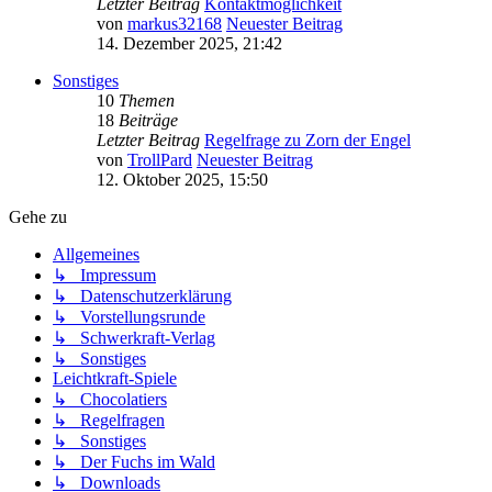
Letzter Beitrag
Kontaktmöglichkeit
von
markus32168
Neuester Beitrag
14. Dezember 2025, 21:42
Sonstiges
10
Themen
18
Beiträge
Letzter Beitrag
Regelfrage zu Zorn der Engel
von
TrollPard
Neuester Beitrag
12. Oktober 2025, 15:50
Gehe zu
Allgemeines
↳ Impressum
↳ Datenschutzerklärung
↳ Vorstellungsrunde
↳ Schwerkraft-Verlag
↳ Sonstiges
Leichtkraft-Spiele
↳ Chocolatiers
↳ Regelfragen
↳ Sonstiges
↳ Der Fuchs im Wald
↳ Downloads