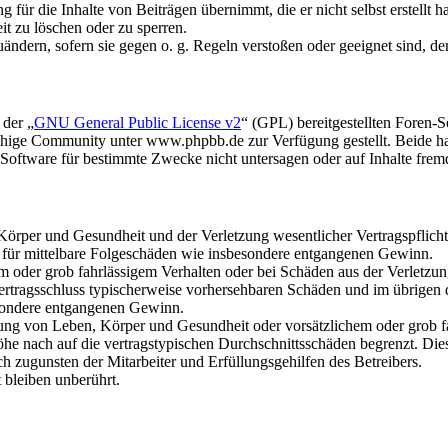
für die Inhalte von Beiträgen übernimmt, die er nicht selbst erstellt 
it zu löschen oder zu sperren.
uändern, sofern sie gegen o. g. Regeln verstoßen oder geeignet sind, 
 der „
GNU General Public License v2
“ (GPL) bereitgestellten Foren
hige Community unter www.phpbb.de zur Verfügung gestellt. Beide hab
oftware für bestimmte Zwecke nicht untersagen oder auf Inhalte frem
rper und Gesundheit und der Verletzung wesentlicher Vertragspflichten
ch für mittelbare Folgeschäden wie insbesondere entgangenen Gewinn.
em oder grob fahrlässigem Verhalten oder bei Schäden aus der Verletz
i Vertragsschluss typischerweise vorhersehbaren Schäden und im übrigen
besondere entgangenen Gewinn.
ng von Leben, Körper und Gesundheit oder vorsätzlichem oder grob fah
e nach auf die vertragstypischen Durchschnittsschäden begrenzt. Dies
h zugunsten der Mitarbeiter und Erfüllungsgehilfen des Betreibers.
bleiben unberührt.