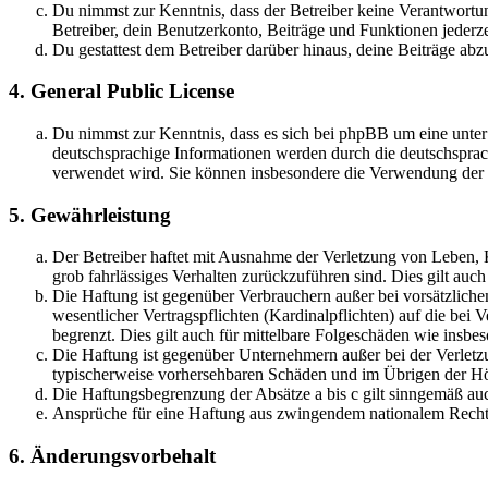
Du nimmst zur Kenntnis, dass der Betreiber keine Verantwortung 
Betreiber, dein Benutzerkonto, Beiträge und Funktionen jederze
Du gestattest dem Betreiber darüber hinaus, deine Beiträge abz
4. General Public License
Du nimmst zur Kenntnis, dass es sich bei phpBB um eine unter
deutschsprachige Informationen werden durch die deutschsprac
verwendet wird. Sie können insbesondere die Verwendung der S
5. Gewährleistung
Der Betreiber haftet mit Ausnahme der Verletzung von Leben, Kö
grob fahrlässiges Verhalten zurückzuführen sind. Dies gilt au
Die Haftung ist gegenüber Verbrauchern außer bei vorsätzlich
wesentlicher Vertragspflichten (Kardinalpflichten) auf die be
begrenzt. Dies gilt auch für mittelbare Folgeschäden wie ins
Die Haftung ist gegenüber Unternehmern außer bei der Verletzu
typischerweise vorhersehbaren Schäden und im Übrigen der Höh
Die Haftungsbegrenzung der Absätze a bis c gilt sinngemäß auc
Ansprüche für eine Haftung aus zwingendem nationalem Recht 
6. Änderungsvorbehalt