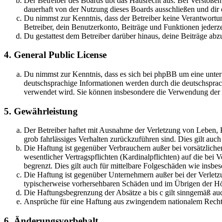
Der Betreiber des Boards übt das Hausrecht aus. Bei Verstöße
dauerhaft von der Nutzung dieses Boards ausschließen und dir e
Du nimmst zur Kenntnis, dass der Betreiber keine Verantwortung 
Betreiber, dein Benutzerkonto, Beiträge und Funktionen jederze
Du gestattest dem Betreiber darüber hinaus, deine Beiträge abz
4. General Public License
Du nimmst zur Kenntnis, dass es sich bei phpBB um eine unter
deutschsprachige Informationen werden durch die deutschsprac
verwendet wird. Sie können insbesondere die Verwendung der S
5. Gewährleistung
Der Betreiber haftet mit Ausnahme der Verletzung von Leben, Kö
grob fahrlässiges Verhalten zurückzuführen sind. Dies gilt au
Die Haftung ist gegenüber Verbrauchern außer bei vorsätzlich
wesentlicher Vertragspflichten (Kardinalpflichten) auf die be
begrenzt. Dies gilt auch für mittelbare Folgeschäden wie ins
Die Haftung ist gegenüber Unternehmern außer bei der Verletzu
typischerweise vorhersehbaren Schäden und im Übrigen der Höh
Die Haftungsbegrenzung der Absätze a bis c gilt sinngemäß auc
Ansprüche für eine Haftung aus zwingendem nationalem Recht 
6. Änderungsvorbehalt