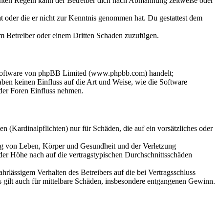
chten Regeln kann der Betreiber dich nach Abmahnung zeitweise oder
hat oder die er nicht zur Kenntnis genommen hat. Du gestattest dem
dem Betreiber oder einem Dritten Schaden zuzufügen.
-Software von phpBB Limited (www.phpbb.com) handelt;
en keinen Einfluss auf die Art und Weise, wie die Software
der Foren Einfluss nehmen.
 (Kardinalpflichten) nur für Schäden, die auf ein vorsätzliches oder
ung von Leben, Körper und Gesundheit und der Verletzung
 der Höhe nach auf die vertragstypischen Durchschnittsschäden
rlässigem Verhalten des Betreibers auf die bei Vertragsschluss
 gilt auch für mittelbare Schäden, insbesondere entgangenen Gewinn.