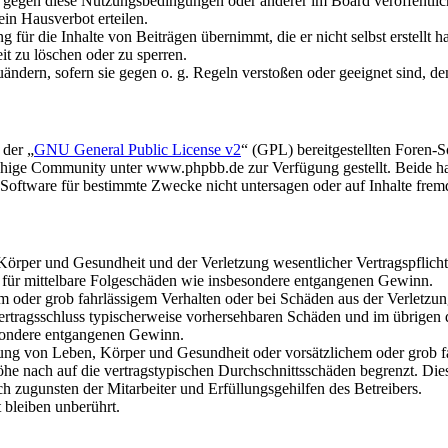
n gegen diese Nutzungsbedingungen oder anderer im Board veröffentli
in Hausverbot erteilen.
für die Inhalte von Beiträgen übernimmt, die er nicht selbst erstellt 
it zu löschen oder zu sperren.
uändern, sofern sie gegen o. g. Regeln verstoßen oder geeignet sind, 
 der „
GNU General Public License v2
“ (GPL) bereitgestellten Foren
hige Community unter www.phpbb.de zur Verfügung gestellt. Beide hab
oftware für bestimmte Zwecke nicht untersagen oder auf Inhalte frem
rper und Gesundheit und der Verletzung wesentlicher Vertragspflichten
ch für mittelbare Folgeschäden wie insbesondere entgangenen Gewinn.
em oder grob fahrlässigem Verhalten oder bei Schäden aus der Verletz
i Vertragsschluss typischerweise vorhersehbaren Schäden und im übrigen
besondere entgangenen Gewinn.
ng von Leben, Körper und Gesundheit oder vorsätzlichem oder grob fah
e nach auf die vertragstypischen Durchschnittsschäden begrenzt. Dies
h zugunsten der Mitarbeiter und Erfüllungsgehilfen des Betreibers.
bleiben unberührt.