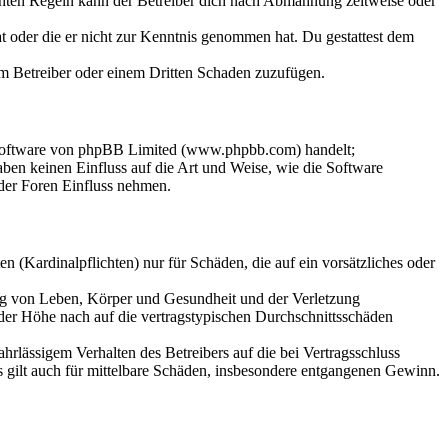
chten Regeln kann der Betreiber dich nach Abmahnung zeitweise oder
hat oder die er nicht zur Kenntnis genommen hat. Du gestattest dem
dem Betreiber oder einem Dritten Schaden zuzufügen.
-Software von phpBB Limited (www.phpbb.com) handelt;
en keinen Einfluss auf die Art und Weise, wie die Software
der Foren Einfluss nehmen.
 (Kardinalpflichten) nur für Schäden, die auf ein vorsätzliches oder
ung von Leben, Körper und Gesundheit und der Verletzung
 der Höhe nach auf die vertragstypischen Durchschnittsschäden
rlässigem Verhalten des Betreibers auf die bei Vertragsschluss
 gilt auch für mittelbare Schäden, insbesondere entgangenen Gewinn.