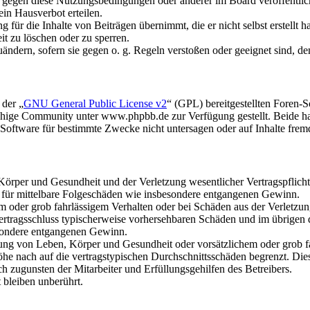
n gegen diese Nutzungsbedingungen oder anderer im Board veröffentli
in Hausverbot erteilen.
für die Inhalte von Beiträgen übernimmt, die er nicht selbst erstellt 
it zu löschen oder zu sperren.
uändern, sofern sie gegen o. g. Regeln verstoßen oder geeignet sind, 
 der „
GNU General Public License v2
“ (GPL) bereitgestellten Foren
hige Community unter www.phpbb.de zur Verfügung gestellt. Beide hab
oftware für bestimmte Zwecke nicht untersagen oder auf Inhalte frem
rper und Gesundheit und der Verletzung wesentlicher Vertragspflichten
ch für mittelbare Folgeschäden wie insbesondere entgangenen Gewinn.
em oder grob fahrlässigem Verhalten oder bei Schäden aus der Verletz
i Vertragsschluss typischerweise vorhersehbaren Schäden und im übrigen
besondere entgangenen Gewinn.
ng von Leben, Körper und Gesundheit oder vorsätzlichem oder grob fah
e nach auf die vertragstypischen Durchschnittsschäden begrenzt. Dies
h zugunsten der Mitarbeiter und Erfüllungsgehilfen des Betreibers.
bleiben unberührt.