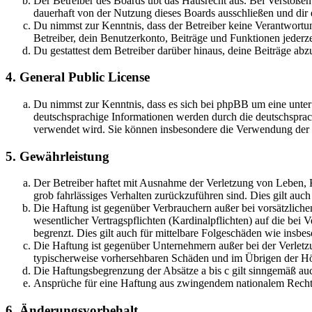
Der Betreiber des Boards übt das Hausrecht aus. Bei Verstöße
dauerhaft von der Nutzung dieses Boards ausschließen und dir e
Du nimmst zur Kenntnis, dass der Betreiber keine Verantwortung 
Betreiber, dein Benutzerkonto, Beiträge und Funktionen jederze
Du gestattest dem Betreiber darüber hinaus, deine Beiträge abz
4. General Public License
Du nimmst zur Kenntnis, dass es sich bei phpBB um eine unter
deutschsprachige Informationen werden durch die deutschsprac
verwendet wird. Sie können insbesondere die Verwendung der S
5. Gewährleistung
Der Betreiber haftet mit Ausnahme der Verletzung von Leben, Kö
grob fahrlässiges Verhalten zurückzuführen sind. Dies gilt au
Die Haftung ist gegenüber Verbrauchern außer bei vorsätzlich
wesentlicher Vertragspflichten (Kardinalpflichten) auf die be
begrenzt. Dies gilt auch für mittelbare Folgeschäden wie ins
Die Haftung ist gegenüber Unternehmern außer bei der Verletzu
typischerweise vorhersehbaren Schäden und im Übrigen der Höh
Die Haftungsbegrenzung der Absätze a bis c gilt sinngemäß auc
Ansprüche für eine Haftung aus zwingendem nationalem Recht 
6. Änderungsvorbehalt