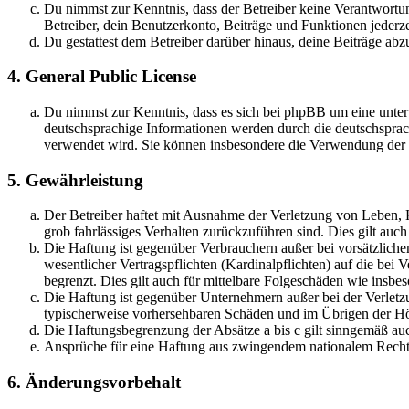
Du nimmst zur Kenntnis, dass der Betreiber keine Verantwortung 
Betreiber, dein Benutzerkonto, Beiträge und Funktionen jederze
Du gestattest dem Betreiber darüber hinaus, deine Beiträge abz
4. General Public License
Du nimmst zur Kenntnis, dass es sich bei phpBB um eine unter
deutschsprachige Informationen werden durch die deutschsprac
verwendet wird. Sie können insbesondere die Verwendung der S
5. Gewährleistung
Der Betreiber haftet mit Ausnahme der Verletzung von Leben, Kö
grob fahrlässiges Verhalten zurückzuführen sind. Dies gilt au
Die Haftung ist gegenüber Verbrauchern außer bei vorsätzlich
wesentlicher Vertragspflichten (Kardinalpflichten) auf die be
begrenzt. Dies gilt auch für mittelbare Folgeschäden wie ins
Die Haftung ist gegenüber Unternehmern außer bei der Verletzu
typischerweise vorhersehbaren Schäden und im Übrigen der Höh
Die Haftungsbegrenzung der Absätze a bis c gilt sinngemäß auc
Ansprüche für eine Haftung aus zwingendem nationalem Recht 
6. Änderungsvorbehalt