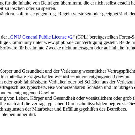
für die Inhalte von Beiträgen übernimmt, die er nicht selbst erstellt 
it zu löschen oder zu sperren.
uändern, sofern sie gegen o. g. Regeln verstoßen oder geeignet sind, 
 der „
GNU General Public License v2
“ (GPL) bereitgestellten Foren
hige Community unter www.phpbb.de zur Verfügung gestellt. Beide hab
oftware für bestimmte Zwecke nicht untersagen oder auf Inhalte frem
rper und Gesundheit und der Verletzung wesentlicher Vertragspflichten
ch für mittelbare Folgeschäden wie insbesondere entgangenen Gewinn.
em oder grob fahrlässigem Verhalten oder bei Schäden aus der Verletz
i Vertragsschluss typischerweise vorhersehbaren Schäden und im übrigen
besondere entgangenen Gewinn.
ng von Leben, Körper und Gesundheit oder vorsätzlichem oder grob fah
e nach auf die vertragstypischen Durchschnittsschäden begrenzt. Dies
h zugunsten der Mitarbeiter und Erfüllungsgehilfen des Betreibers.
bleiben unberührt.