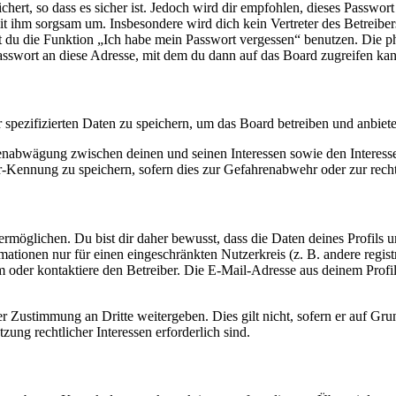
ert, so dass es sicher ist. Jedoch wird dir empfohlen, dieses Passwor
it ihm sorgsam um. Insbesondere wird dich kein Vertreter des Betreibe
nst du die Funktion „Ich habe mein Passwort vergessen“ benutzen. Di
asswort an diese Adresse, mit dem du dann auf das Board zugreifen kan
r spezifizierten Daten zu speichern, um das Board betreiben und anbiet
ssenabwägung zwischen deinen und seinen Interessen sowie den Interes
-Kennung zu speichern, sofern dies zur Gefahrenabwehr oder zur recht
möglichen. Du bist dir daher bewusst, dass die Daten deines Profils und
mationen nur für einen eingeschränkten Nutzerkreis (z. B. andere regist
oder kontaktiere den Betreiber. Die E-Mail-Adresse aus deinem Profil 
r Zustimmung an Dritte weitergeben. Dies gilt nicht, sofern er auf Gr
zung rechtlicher Interessen erforderlich sind.