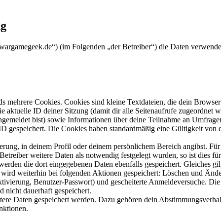
ng
ww.wargamegeek.de“) (im Folgenden „der Betreiber“) die Daten verwend
s mehrere Cookies. Cookies sind kleine Textdateien, die dein Browser 
ie aktuelle ID deiner Sitzung (damit dir alle Seitenaufrufe zugeordnet
angemeldet bist) sowie Informationen über deine Teilnahme an Umfragen
ID gespeichert. Die Cookies haben standardmäßig eine Gültigkeit von e
ierung, in deinem Profil oder deinem persönlichem Bereich angibst. Für
reiber weitere Daten als notwendig festgelegt wurden, so ist dies für 
 werden die dort eingegebenen Daten ebenfalls gespeichert. Gleiches gi
e wird weiterhin bei folgenden Aktionen gespeichert: Löschen und Änd
ktivierung, Benutzer-Passwort) und gescheiterte Anmeldeversuche. D
d nicht dauerhaft gespeichert.
eitere Daten gespeichert werden. Dazu gehören dein Abstimmungsverhal
nktionen.