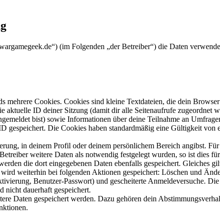
ng
ww.wargamegeek.de“) (im Folgenden „der Betreiber“) die Daten verwend
s mehrere Cookies. Cookies sind kleine Textdateien, die dein Browser 
ie aktuelle ID deiner Sitzung (damit dir alle Seitenaufrufe zugeordnet
angemeldet bist) sowie Informationen über deine Teilnahme an Umfragen
ID gespeichert. Die Cookies haben standardmäßig eine Gültigkeit von e
ierung, in deinem Profil oder deinem persönlichem Bereich angibst. Für
reiber weitere Daten als notwendig festgelegt wurden, so ist dies für 
 werden die dort eingegebenen Daten ebenfalls gespeichert. Gleiches gi
e wird weiterhin bei folgenden Aktionen gespeichert: Löschen und Änd
ktivierung, Benutzer-Passwort) und gescheiterte Anmeldeversuche. D
d nicht dauerhaft gespeichert.
eitere Daten gespeichert werden. Dazu gehören dein Abstimmungsverhal
nktionen.