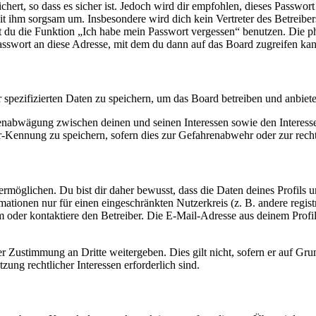
ert, so dass es sicher ist. Jedoch wird dir empfohlen, dieses Passwor
it ihm sorgsam um. Insbesondere wird dich kein Vertreter des Betreibe
nst du die Funktion „Ich habe mein Passwort vergessen“ benutzen. Di
asswort an diese Adresse, mit dem du dann auf das Board zugreifen kan
r spezifizierten Daten zu speichern, um das Board betreiben und anbiet
ssenabwägung zwischen deinen und seinen Interessen sowie den Interes
-Kennung zu speichern, sofern dies zur Gefahrenabwehr oder zur recht
möglichen. Du bist dir daher bewusst, dass die Daten deines Profils und
mationen nur für einen eingeschränkten Nutzerkreis (z. B. andere regist
oder kontaktiere den Betreiber. Die E-Mail-Adresse aus deinem Profil 
r Zustimmung an Dritte weitergeben. Dies gilt nicht, sofern er auf Gr
zung rechtlicher Interessen erforderlich sind.