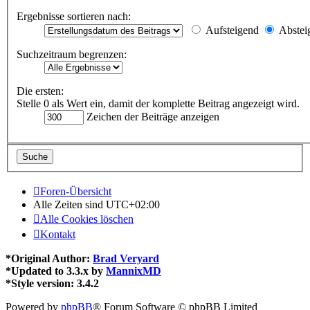
Ergebnisse sortieren nach:
Aufsteigend
Abstei
Suchzeitraum begrenzen:
Die ersten:
Stelle 0 als Wert ein, damit der komplette Beitrag angezeigt wird.
Zeichen der Beiträge anzeigen
Foren-Übersicht
Alle Zeiten sind
UTC+02:00
Alle Cookies löschen
Kontakt
*
Original Author:
Brad Veryard
*
Updated to 3.3.x by
MannixMD
*
Style version: 3.4.2
Powered by
phpBB
® Forum Software © phpBB Limited