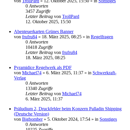
von
TrollPard
»
12. Oktober 2025, 15:50
» in
Sonstiges
0
Antworten
3457
Zugriffe
Letzter Beitrag
von
TrollPard
12. Oktober 2025, 15:50
Abenteuerkarten Grünes Banner
von
frufru84
»
18. März 2025, 08:25
» in
Regelfragen
0
Antworten
10418
Zugriffe
Letzter Beitrag
von
frufru84
18. März 2025, 08:25
Pyramidice Regelwerk als PDF
von
Michael74
»
6. März 2025, 11:37
» in
Schwerkraft-
Verlag
0
Antworten
13340
Zugriffe
Letzter Beitrag
von
Michael74
6. März 2025, 11:37
Präludium 2, Druckfehler beim Konzern Palladin Shipping
(Deutsche Version)
von
Bigbomber
»
5. Oktober 2024, 17:54
» in
Sonstiges
0
Antworten
10225
Zugriffe