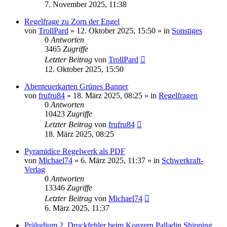
7. November 2025, 11:38
Regelfrage zu Zorn der Engel
von
TrollPard
»
12. Oktober 2025, 15:50
» in
Sonstiges
0
Antworten
3465
Zugriffe
Letzter Beitrag
von
TrollPard
12. Oktober 2025, 15:50
Abenteuerkarten Grünes Banner
von
frufru84
»
18. März 2025, 08:25
» in
Regelfragen
0
Antworten
10423
Zugriffe
Letzter Beitrag
von
frufru84
18. März 2025, 08:25
Pyramidice Regelwerk als PDF
von
Michael74
»
6. März 2025, 11:37
» in
Schwerkraft-
Verlag
0
Antworten
13346
Zugriffe
Letzter Beitrag
von
Michael74
6. März 2025, 11:37
Präludium 2, Druckfehler beim Konzern Palladin Shipping