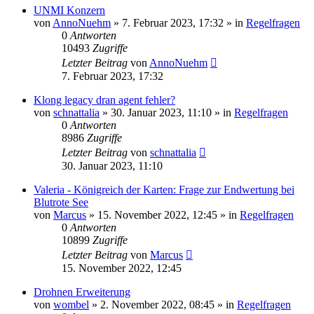
UNMI Konzern
von
AnnoNuehm
»
7. Februar 2023, 17:32
» in
Regelfragen
0
Antworten
10493
Zugriffe
Letzter Beitrag
von
AnnoNuehm
7. Februar 2023, 17:32
Klong legacy dran agent fehler?
von
schnattalia
»
30. Januar 2023, 11:10
» in
Regelfragen
0
Antworten
8986
Zugriffe
Letzter Beitrag
von
schnattalia
30. Januar 2023, 11:10
Valeria - Königreich der Karten: Frage zur Endwertung bei
Blutrote See
von
Marcus
»
15. November 2022, 12:45
» in
Regelfragen
0
Antworten
10899
Zugriffe
Letzter Beitrag
von
Marcus
15. November 2022, 12:45
Drohnen Erweiterung
von
wombel
»
2. November 2022, 08:45
» in
Regelfragen