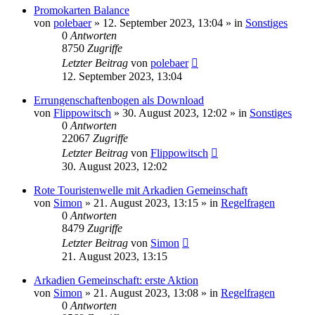
Promokarten Balance
von
polebaer
»
12. September 2023, 13:04
» in
Sonstiges
0
Antworten
8750
Zugriffe
Letzter Beitrag
von
polebaer
12. September 2023, 13:04
Errungenschaftenbogen als Download
von
Flippowitsch
»
30. August 2023, 12:02
» in
Sonstiges
0
Antworten
22067
Zugriffe
Letzter Beitrag
von
Flippowitsch
30. August 2023, 12:02
Rote Touristenwelle mit Arkadien Gemeinschaft
von
Simon
»
21. August 2023, 13:15
» in
Regelfragen
0
Antworten
8479
Zugriffe
Letzter Beitrag
von
Simon
21. August 2023, 13:15
Arkadien Gemeinschaft: erste Aktion
von
Simon
»
21. August 2023, 13:08
» in
Regelfragen
0
Antworten