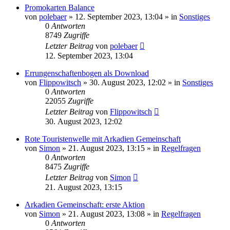
Promokarten Balance
von
polebaer
»
12. September 2023, 13:04
» in
Sonstiges
0
Antworten
8749
Zugriffe
Letzter Beitrag
von
polebaer
12. September 2023, 13:04
Errungenschaftenbogen als Download
von
Flippowitsch
»
30. August 2023, 12:02
» in
Sonstiges
0
Antworten
22055
Zugriffe
Letzter Beitrag
von
Flippowitsch
30. August 2023, 12:02
Rote Touristenwelle mit Arkadien Gemeinschaft
von
Simon
»
21. August 2023, 13:15
» in
Regelfragen
0
Antworten
8475
Zugriffe
Letzter Beitrag
von
Simon
21. August 2023, 13:15
Arkadien Gemeinschaft: erste Aktion
von
Simon
»
21. August 2023, 13:08
» in
Regelfragen
0
Antworten