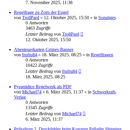
7. November 2025, 11:38
Regelfrage zu Zorn der Engel
von
TrollPard
»
12. Oktober 2025, 15:50
» in
Sonstiges
0
Antworten
3463
Zugriffe
Letzter Beitrag
von
TrollPard
12. Oktober 2025, 15:50
Abenteuerkarten Grünes Banner
von
frufru84
»
18. März 2025, 08:25
» in
Regelfragen
0
Antworten
10422
Zugriffe
Letzter Beitrag
von
frufru84
18. März 2025, 08:25
Pyramidice Regelwerk als PDF
von
Michael74
»
6. März 2025, 11:37
» in
Schwerkraft-
Verlag
0
Antworten
13345
Zugriffe
Letzter Beitrag
von
Michael74
6. März 2025, 11:37
Präludium 2, Druckfehler beim Konzern Palladin Shipping