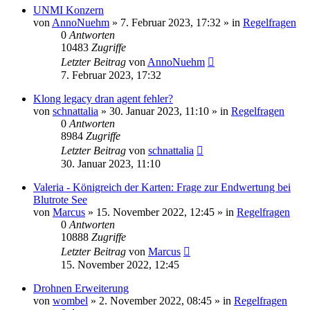
UNMI Konzern
von
AnnoNuehm
»
7. Februar 2023, 17:32
» in
Regelfragen
0
Antworten
10483
Zugriffe
Letzter Beitrag
von
AnnoNuehm
7. Februar 2023, 17:32
Klong legacy dran agent fehler?
von
schnattalia
»
30. Januar 2023, 11:10
» in
Regelfragen
0
Antworten
8984
Zugriffe
Letzter Beitrag
von
schnattalia
30. Januar 2023, 11:10
Valeria - Königreich der Karten: Frage zur Endwertung bei
Blutrote See
von
Marcus
»
15. November 2022, 12:45
» in
Regelfragen
0
Antworten
10888
Zugriffe
Letzter Beitrag
von
Marcus
15. November 2022, 12:45
Drohnen Erweiterung
von
wombel
»
2. November 2022, 08:45
» in
Regelfragen