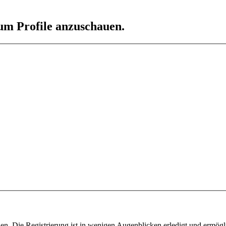
 um Profile anzuschauen.
n. Die Registrierung ist in wenigen Augenblicken erledigt und ermögli