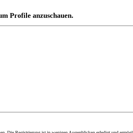
 um Profile anzuschauen.
n. Die Registrierung ist in wenigen Augenblicken erledigt und ermögli