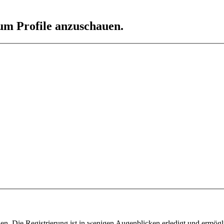
 um Profile anzuschauen.
n. Die Registrierung ist in wenigen Augenblicken erledigt und ermögli