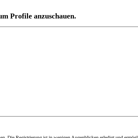
 um Profile anzuschauen.
n. Die Registrierung ist in wenigen Augenblicken erledigt und ermögli