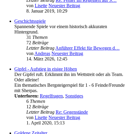
Letzter Beitrag
Re: Fehler im Regelheft auf S…
von
Lisette
Neuester Beitrag
8. Januar 2019, 10:29
Geschichtsspiele
Spannende Spiele vor einem historisch akkuraten
Hintergrund.
31
Themen
72
Beiträge
Letzter Beitrag
Anführer Effekt für Bewegen d…
von
Andreas
Neuester Beitrag
14. März 2026, 12:45
Gipfel - Aufstieg in eisige Höhen
Der Gipfel ruft. Erklimmt ihn im Wettstreit oder als Team.
Oder alleine!
Ein thematisches Bergsteigerspiel für 1 - 6 Feinde/Freunde
mit Sherpas.
Unterforen:
Regelfragen
,
Sonstiges
6
Themen
12
Beiträge
Letzter Beitrag
Re: Gegenstände
von
Lisette
Neuester Beitrag
1. April 2020, 15:13
Goldene Zeitalter