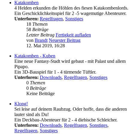
Katakomben
4 Helden erkunden die Höhlen des fiesen Katakombenlords.
Ein Geschicklichkeitsspiel für 2 -5 wagemutige Abenteurer.
Unterforen:
Regelfragen
,
Sonstiges
18
Themen
58
Beiträge
Letzter Beitrag
Fertigkeit aufladen
von
Brandt
Neuester Beitrag
12. Mai 2019, 16:28
Katakomben - Kuben
Eine neue Fantasy-Stadt wird gebaut - mit Palast und allem
Pipapo.
Ein 3D-Bauspiel für 1 - 4 türmende Tüftler.
Unterforen:
Downloads
,
Regelfragen
,
Sonstiges
0
Themen
0
Beiträge
Keine Beiträge
Klong!
Sei leise auf deinem Raubzug. Oder hoffe, dass die anderen
lauter sind als Du!
Ein Deckbau-Abenteuer für 2 - 4 diebische Schleicher.
Unterforen:
Downloads
,
Regelfragen
,
Sonstiges
,
Regelfragen
,
Sonstiges