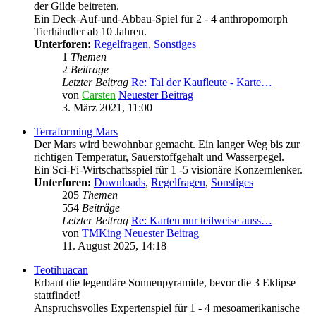
der Gilde beitreten.
Ein Deck-Auf-und-Abbau-Spiel für 2 - 4 anthropomorph
Tierhändler ab 10 Jahren.
Unterforen:
Regelfragen
,
Sonstiges
1
Themen
2
Beiträge
Letzter Beitrag
Re: Tal der Kaufleute - Karte…
von
Carsten
Neuester Beitrag
3. März 2021, 11:00
Terraforming Mars
Der Mars wird bewohnbar gemacht. Ein langer Weg bis zur
richtigen Temperatur, Sauerstoffgehalt und Wasserpegel.
Ein Sci-Fi-Wirtschaftsspiel für 1 -5 visionäre Konzernlenker.
Unterforen:
Downloads
,
Regelfragen
,
Sonstiges
205
Themen
554
Beiträge
Letzter Beitrag
Re: Karten nur teilweise auss…
von
TMKing
Neuester Beitrag
11. August 2025, 14:18
Teotihuacan
Erbaut die legendäre Sonnenpyramide, bevor die 3 Eklipse
stattfindet!
Anspruchsvolles Expertenspiel für 1 - 4 mesoamerikanische