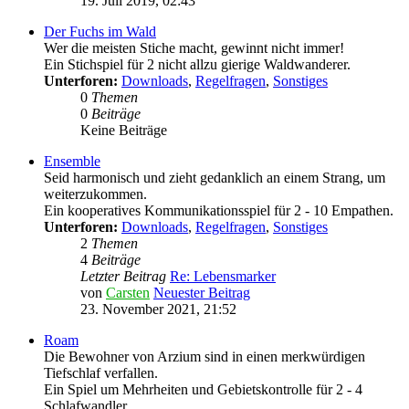
19. Juli 2019, 02:43
Der Fuchs im Wald
Wer die meisten Stiche macht, gewinnt nicht immer!
Ein Stichspiel für 2 nicht allzu gierige Waldwanderer.
Unterforen:
Downloads
,
Regelfragen
,
Sonstiges
0
Themen
0
Beiträge
Keine Beiträge
Ensemble
Seid harmonisch und zieht gedanklich an einem Strang, um
weiterzukommen.
Ein kooperatives Kommunikationsspiel für 2 - 10 Empathen.
Unterforen:
Downloads
,
Regelfragen
,
Sonstiges
2
Themen
4
Beiträge
Letzter Beitrag
Re: Lebensmarker
von
Carsten
Neuester Beitrag
23. November 2021, 21:52
Roam
Die Bewohner von Arzium sind in einen merkwürdigen
Tiefschlaf verfallen.
Ein Spiel um Mehrheiten und Gebietskontrolle für 2 - 4
Schlafwandler.