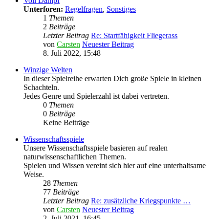
Voll Dampf
Unterforen:
Regelfragen
,
Sonstiges
1
Themen
2
Beiträge
Letzter Beitrag
Re: Startfähigkeit Fliegerass
von
Carsten
Neuester Beitrag
8. Juli 2022, 15:48
Winzige Welten
In dieser Spielreihe erwarten Dich große Spiele in kleinen
Schachteln.
Jedes Genre und Spielerzahl ist dabei vertreten.
0
Themen
0
Beiträge
Keine Beiträge
Wissenschaftsspiele
Unsere Wissenschaftsspiele basieren auf realen
naturwissenschaftlichen Themen.
Spielen und Wissen vereint sich hier auf eine unterhaltsame
Weise.
28
Themen
77
Beiträge
Letzter Beitrag
Re: zusätzliche Kriegspunkte …
von
Carsten
Neuester Beitrag
2. Juli 2021, 16:45