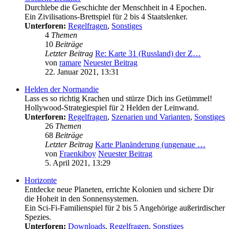
Durchlebe die Geschichte der Menschheit in 4 Epochen.
Ein Zivilisations-Brettspiel für 2 bis 4 Staatslenker.
Unterforen:
Regelfragen
,
Sonstiges
4
Themen
10
Beiträge
Letzter Beitrag
Re: Karte 31 (Russland) der Z…
von
ramare
Neuester Beitrag
22. Januar 2021, 13:31
Helden der Normandie
Lass es so richtig Krachen und stürze Dich ins Getümmel!
Hollywood-Strategiespiel für 2 Helden der Leinwand.
Unterforen:
Regelfragen
,
Szenarien und Varianten
,
Sonstiges
26
Themen
68
Beiträge
Letzter Beitrag
Karte Planänderung (ungenaue …
von
Fraenkiboy
Neuester Beitrag
5. April 2021, 13:29
Horizonte
Entdecke neue Planeten, errichte Kolonien und sichere Dir
die Hoheit in den Sonnensystemen.
Ein Sci-Fi-Familienspiel für 2 bis 5 Angehörige außerirdischer
Spezies.
Unterforen:
Downloads
,
Regelfragen
,
Sonstiges