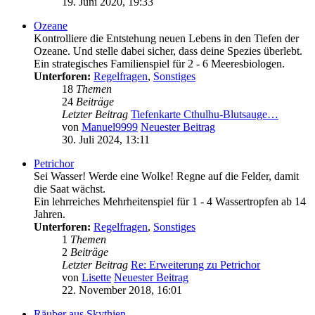
19. Juni 2020, 19:33
Ozeane
Kontrolliere die Entstehung neuen Lebens in den Tiefen der
Ozeane. Und stelle dabei sicher, dass deine Spezies überlebt.
Ein strategisches Familienspiel für 2 - 6 Meeresbiologen.
Unterforen:
Regelfragen
,
Sonstiges
18
Themen
24
Beiträge
Letzter Beitrag
Tiefenkarte Cthulhu-Blutsauge…
von
Manuel9999
Neuester Beitrag
30. Juli 2024, 13:11
Petrichor
Sei Wasser! Werde eine Wolke! Regne auf die Felder, damit
die Saat wächst.
Ein lehrreiches Mehrheitenspiel für 1 - 4 Wassertropfen ab 14
Jahren.
Unterforen:
Regelfragen
,
Sonstiges
1
Themen
2
Beiträge
Letzter Beitrag
Re: Erweiterung zu Petrichor
von
Lisette
Neuester Beitrag
22. November 2018, 16:01
Räuber aus Skythien