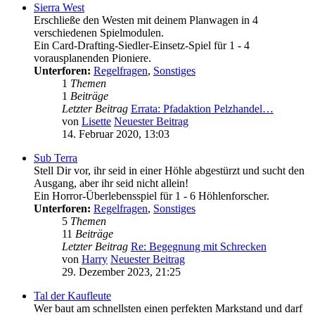
Sierra West
Erschließe den Westen mit deinem Planwagen in 4
verschiedenen Spielmodulen.
Ein Card-Drafting-Siedler-Einsetz-Spiel für 1 - 4
vorausplanenden Pioniere.
Unterforen:
Regelfragen
,
Sonstiges
1
Themen
1
Beiträge
Letzter Beitrag
Errata: Pfadaktion Pelzhandel…
von
Lisette
Neuester Beitrag
14. Februar 2020, 13:03
Sub Terra
Stell Dir vor, ihr seid in einer Höhle abgestürzt und sucht den
Ausgang, aber ihr seid nicht allein!
Ein Horror-Überlebensspiel für 1 - 6 Höhlenforscher.
Unterforen:
Regelfragen
,
Sonstiges
5
Themen
11
Beiträge
Letzter Beitrag
Re: Begegnung mit Schrecken
von
Harry
Neuester Beitrag
29. Dezember 2023, 21:25
Tal der Kaufleute
Wer baut am schnellsten einen perfekten Markstand und darf