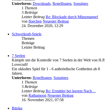
Unterforen:
Downloads
,
Regelfragen
,
Sonstiges
1
Themen
3
Beiträge
Letzter Beitrag
Re: Blockade durch Münzmangel
von
floechen
Neuester Beitrag
24. Dezember 2020, 12:29
Schwerkraft-Spiele
Themen
Beiträge
Letzter Beitrag
7 Seelen
Kämpfe um die Kontrolle von 7 Seelen in der Welt von H.P.
Lovecraft!
Ein okkultes Spiel für 1 - 6 außerirdische Gottheiten ab 8
Jahren.
Unterforen:
Regelfragen
,
Sonstiges
1
Themen
3
Beiträge
Letzter Beitrag
Re: Ermittler bei leerem Nach…
von
Rathamoon
Neuester Beitrag
16. November 2021, 07:58
Bitoku