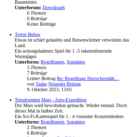
Baumeister.
Unterforum:
Downloads
0
Themen
0
Beiträge
Keine Beiträge
Terror Below
Etwas ist schief gelaufen und Riesenwürmer verwüsten das
Land.
Ein actiongeladenes Spiel für 1 -5 raketenfeuernde
Wurmjäger.
Unterforen:
Regelfragen
,
Sonstiges
3
Themen
7
Beiträge
Letzter Beitrag
Re: Regelfrage Herrscherplätt…
von
Taake
Neuester Beitrag
9. Oktober 2023, 13:01
Terraforming Mars - Ares-Expedition
Der Mars wird bewohnbar gemacht. Wieder einmal. Doch
dieses Mal in halber Zeit.
Ein Sci-Fi-Kartenspiel für 1 - 4 visionäre Konzernlenker.
Unterforen:
Regelfragen
,
Sonstiges
2
Themen
6
Beiträge