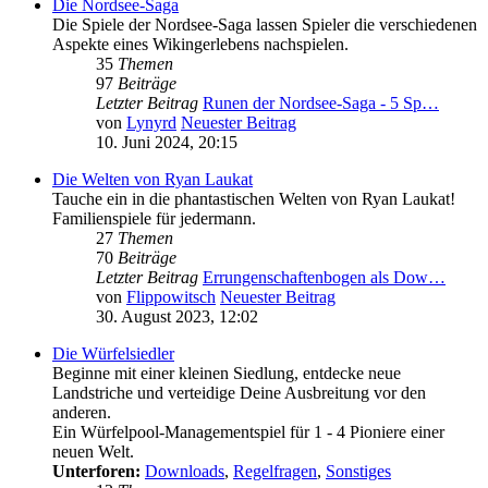
Die Nordsee-Saga
Die Spiele der Nordsee-Saga lassen Spieler die verschiedenen
Aspekte eines Wikingerlebens nachspielen.
35
Themen
97
Beiträge
Letzter Beitrag
Runen der Nordsee-Saga - 5 Sp…
von
Lynyrd
Neuester Beitrag
10. Juni 2024, 20:15
Die Welten von Ryan Laukat
Tauche ein in die phantastischen Welten von Ryan Laukat!
Familienspiele für jedermann.
27
Themen
70
Beiträge
Letzter Beitrag
Errungenschaftenbogen als Dow…
von
Flippowitsch
Neuester Beitrag
30. August 2023, 12:02
Die Würfelsiedler
Beginne mit einer kleinen Siedlung, entdecke neue
Landstriche und verteidige Deine Ausbreitung vor den
anderen.
Ein Würfelpool-Managementspiel für 1 - 4 Pioniere einer
neuen Welt.
Unterforen:
Downloads
,
Regelfragen
,
Sonstiges