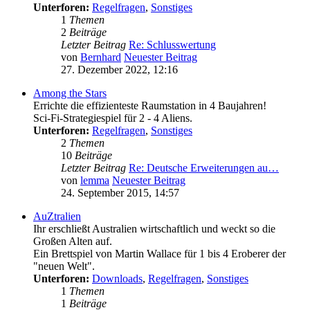
Unterforen:
Regelfragen
,
Sonstiges
1
Themen
2
Beiträge
Letzter Beitrag
Re: Schlusswertung
von
Bernhard
Neuester Beitrag
27. Dezember 2022, 12:16
Among the Stars
Errichte die effizienteste Raumstation in 4 Baujahren!
Sci-Fi-Strategiespiel für 2 - 4 Aliens.
Unterforen:
Regelfragen
,
Sonstiges
2
Themen
10
Beiträge
Letzter Beitrag
Re: Deutsche Erweiterungen au…
von
lemma
Neuester Beitrag
24. September 2015, 14:57
AuZtralien
Ihr erschließt Australien wirtschaftlich und weckt so die
Großen Alten auf.
Ein Brettspiel von Martin Wallace für 1 bis 4 Eroberer der
"neuen Welt".
Unterforen:
Downloads
,
Regelfragen
,
Sonstiges
1
Themen
1
Beiträge