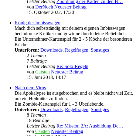
Letzter Beitrag
Zuordnung der Karten zu den B…
von
DerNoeh
Neuester Beitrag
15. Oktober 2022, 17:20
König der Imbisswagen
Mach dich selbstständig mit deinem eigenen Imbisswagen,
beeindrucke Kritiker und gewinne durch deine Beliebtheit.
Ein Unternehmer-Kartenspiel für 2 - 5 Köche der besonderen
Küche.
Unterforen:
Downloads
,
Regelfragen
,
Sonstiges
2
Themen
7
Beiträge
Letzter Beitrag
Re: Solo-Regeln
von
Carsten
Neuester Beitrag
15. Juni 2018, 14:17
Nach dem Virus
Die Apokalypse ist ausgebrochen und es bleibt nicht viel Zeit,
um ein Heilmittel zu finden.
Ein Zombie-Kartenspiel für 1 - 3 Überlebende.
Unterforen:
Downloads
,
Regelfragen
,
Sonstiges
8
Themen
18
Beiträge
Letzter Beitrag
Re: Mission 2A: Ausbildung De…
von
Carsten
Neuester Beitrag