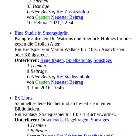
13
Themen
33
Beiträge
Letzter Beitrag
Re: Zusatzaktion
von
Carsten
Neuester Beitrag
10. Februar 2021, 22:34
Eine Studie in Smaragdgrün
Kämpfe aufseiten Dr. Watsons und Sherlock Holmes für oder
gegen die Großen Alten.
Ein Brettspiel von Martin Wallace für 2 bis 5 Anarchisten
oder Königstreue.
Unterforen:
Regelfragen
,
Spielberichte
,
Sonstiges
3
Themen
8
Beiträge
Letzter Beitrag
Re: Stadtsymbole
von
Carsten
Neuester Beitrag
9. Juni 2016, 10:46
Ex Libris
Sammelt seltene Bücher und archiviert sie in euren
Bibliotheken.
Ein Fantasy-Strategiespiel für 1 bis 4 Bücherwürmer.
Unterforen:
Downloads
,
Regelfragen
,
Sonstiges
4
Themen
7
Beiträge