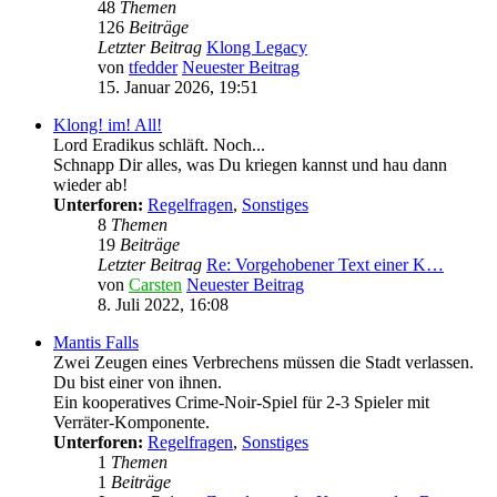
48
Themen
126
Beiträge
Letzter Beitrag
Klong Legacy
von
tfedder
Neuester Beitrag
15. Januar 2026, 19:51
Klong! im! All!
Lord Eradikus schläft. Noch...
Schnapp Dir alles, was Du kriegen kannst und hau dann
wieder ab!
Unterforen:
Regelfragen
,
Sonstiges
8
Themen
19
Beiträge
Letzter Beitrag
Re: Vorgehobener Text einer K…
von
Carsten
Neuester Beitrag
8. Juli 2022, 16:08
Mantis Falls
Zwei Zeugen eines Verbrechens müssen die Stadt verlassen.
Du bist einer von ihnen.
Ein kooperatives Crime-Noir-Spiel für 2-3 Spieler mit
Verräter-Komponente.
Unterforen:
Regelfragen
,
Sonstiges
1
Themen
1
Beiträge