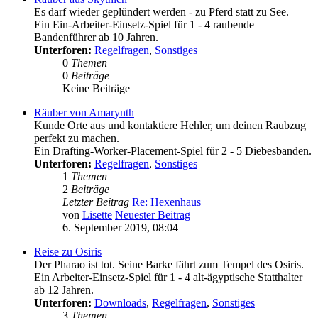
Es darf wieder geplündert werden - zu Pferd statt zu See.
Ein Ein-Arbeiter-Einsetz-Spiel für 1 - 4 raubende
Bandenführer ab 10 Jahren.
Unterforen:
Regelfragen
,
Sonstiges
0
Themen
0
Beiträge
Keine Beiträge
Räuber von Amarynth
Kunde Orte aus und kontaktiere Hehler, um deinen Raubzug
perfekt zu machen.
Ein Drafting-Worker-Placement-Spiel für 2 - 5 Diebesbanden.
Unterforen:
Regelfragen
,
Sonstiges
1
Themen
2
Beiträge
Letzter Beitrag
Re: Hexenhaus
von
Lisette
Neuester Beitrag
6. September 2019, 08:04
Reise zu Osiris
Der Pharao ist tot. Seine Barke fährt zum Tempel des Osiris.
Ein Arbeiter-Einsetz-Spiel für 1 - 4 alt-ägyptische Statthalter
ab 12 Jahren.
Unterforen:
Downloads
,
Regelfragen
,
Sonstiges
3
Themen