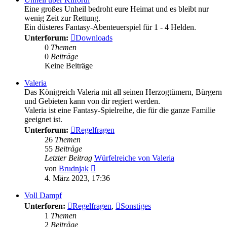
Eine großes Unheil bedroht eure Heimat und es bleibt nur
wenig Zeit zur Rettung.
Ein düsteres Fantasy-Abenteuerspiel für 1 - 4 Helden.
Unterforum:
Downloads
0
Themen
0
Beiträge
Keine Beiträge
Valeria
Das Königreich Valeria mit all seinen Herzogtümern, Bürgern
und Gebieten kann von dir regiert werden.
Valeria ist eine Fantasy-Spielreihe, die für die ganze Familie
geeignet ist.
Unterforum:
Regelfragen
26
Themen
55
Beiträge
Letzter Beitrag
Würfelreiche von Valeria
Neuester
von
Brudnjak
Beitrag
4. März 2023, 17:36
Voll Dampf
Unterforen:
Regelfragen
,
Sonstiges
1
Themen
2
Beiträge