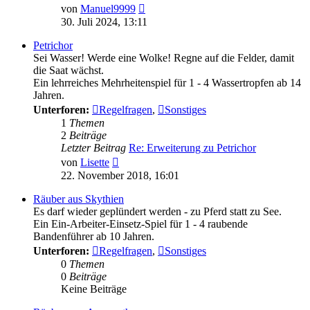
Neuester
von
Manuel9999
Beitrag
30. Juli 2024, 13:11
Petrichor
Sei Wasser! Werde eine Wolke! Regne auf die Felder, damit
die Saat wächst.
Ein lehrreiches Mehrheitenspiel für 1 - 4 Wassertropfen ab 14
Jahren.
Unterforen:
Regelfragen
,
Sonstiges
1
Themen
2
Beiträge
Letzter Beitrag
Re: Erweiterung zu Petrichor
Neuester
von
Lisette
Beitrag
22. November 2018, 16:01
Räuber aus Skythien
Es darf wieder geplündert werden - zu Pferd statt zu See.
Ein Ein-Arbeiter-Einsetz-Spiel für 1 - 4 raubende
Bandenführer ab 10 Jahren.
Unterforen:
Regelfragen
,
Sonstiges
0
Themen
0
Beiträge
Keine Beiträge