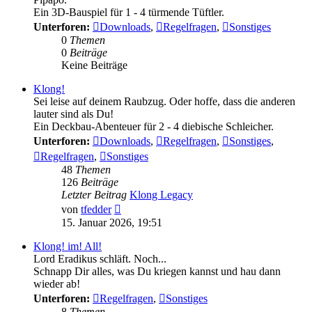
Ein 3D-Bauspiel für 1 - 4 türmende Tüftler.
Unterforen:
Downloads
,
Regelfragen
,
Sonstiges
0
Themen
0
Beiträge
Keine Beiträge
Klong!
Sei leise auf deinem Raubzug. Oder hoffe, dass die anderen
lauter sind als Du!
Ein Deckbau-Abenteuer für 2 - 4 diebische Schleicher.
Unterforen:
Downloads
,
Regelfragen
,
Sonstiges
,
Regelfragen
,
Sonstiges
48
Themen
126
Beiträge
Letzter Beitrag
Klong Legacy
Neuester
von
tfedder
Beitrag
15. Januar 2026, 19:51
Klong! im! All!
Lord Eradikus schläft. Noch...
Schnapp Dir alles, was Du kriegen kannst und hau dann
wieder ab!
Unterforen:
Regelfragen
,
Sonstiges
8
Themen