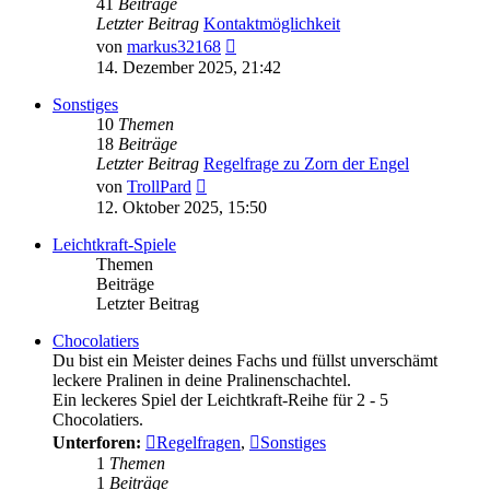
41
Beiträge
Letzter Beitrag
Kontaktmöglichkeit
Neuester
von
markus32168
Beitrag
14. Dezember 2025, 21:42
Sonstiges
10
Themen
18
Beiträge
Letzter Beitrag
Regelfrage zu Zorn der Engel
Neuester
von
TrollPard
Beitrag
12. Oktober 2025, 15:50
Leichtkraft-Spiele
Themen
Beiträge
Letzter Beitrag
Chocolatiers
Du bist ein Meister deines Fachs und füllst unverschämt
leckere Pralinen in deine Pralinenschachtel.
Ein leckeres Spiel der Leichtkraft-Reihe für 2 - 5
Chocolatiers.
Unterforen:
Regelfragen
,
Sonstiges
1
Themen
1
Beiträge