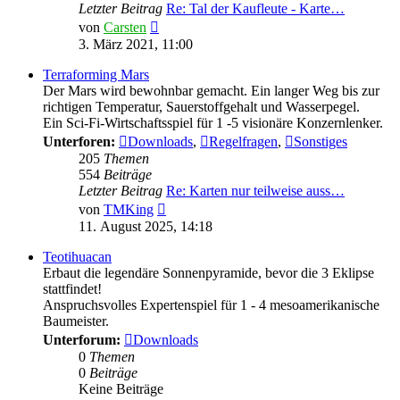
Letzter Beitrag
Re: Tal der Kaufleute - Karte…
Neuester
von
Carsten
Beitrag
3. März 2021, 11:00
Terraforming Mars
Der Mars wird bewohnbar gemacht. Ein langer Weg bis zur
richtigen Temperatur, Sauerstoffgehalt und Wasserpegel.
Ein Sci-Fi-Wirtschaftsspiel für 1 -5 visionäre Konzernlenker.
Unterforen:
Downloads
,
Regelfragen
,
Sonstiges
205
Themen
554
Beiträge
Letzter Beitrag
Re: Karten nur teilweise auss…
Neuester
von
TMKing
Beitrag
11. August 2025, 14:18
Teotihuacan
Erbaut die legendäre Sonnenpyramide, bevor die 3 Eklipse
stattfindet!
Anspruchsvolles Expertenspiel für 1 - 4 mesoamerikanische
Baumeister.
Unterforum:
Downloads
0
Themen
0
Beiträge
Keine Beiträge