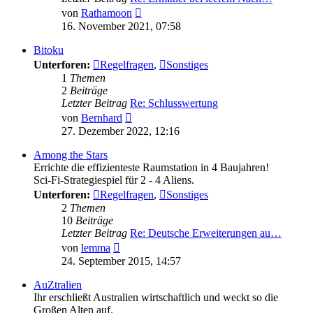
Neuester
von
Rathamoon
Beitrag
16. November 2021, 07:58
Bitoku
Unterforen:
Regelfragen
,
Sonstiges
1
Themen
2
Beiträge
Letzter Beitrag
Re: Schlusswertung
Neuester
von
Bernhard
Beitrag
27. Dezember 2022, 12:16
Among the Stars
Errichte die effizienteste Raumstation in 4 Baujahren!
Sci-Fi-Strategiespiel für 2 - 4 Aliens.
Unterforen:
Regelfragen
,
Sonstiges
2
Themen
10
Beiträge
Letzter Beitrag
Re: Deutsche Erweiterungen au…
Neuester
von
lemma
Beitrag
24. September 2015, 14:57
AuZtralien
Ihr erschließt Australien wirtschaftlich und weckt so die
Großen Alten auf.