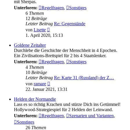
mit Sherpas.
Unterforen:
Regelfragen
,
Sonstiges
6
Themen
12
Beiträge
Letzter Beitrag
Re: Gegenstände
Neuester
von
Lisette
Beitrag
1. April 2020, 15:13
Goldene Zeitalter
Durchlebe die Geschichte der Menschheit in 4 Epochen.
Ein Zivilisations-Brettspiel für 2 bis 4 Staatslenker.
Unterforen:
Regelfragen
,
Sonstiges
4
Themen
10
Beiträge
Letzter Beitrag
Re: Karte 31 (Russland) der Z…
Neuester
von
ramare
Beitrag
22. Januar 2021, 13:31
Helden der Normandie
Lass es so richtig Krachen und stürze Dich ins Getümmel!
Hollywood-Strategiespiel für 2 Helden der Leinwand.
Unterforen:
Regelfragen
,
Szenarien und Varianten
,
Sonstiges
26
Themen