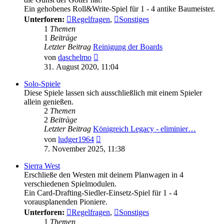
Ein gehobenes Roll&Write-Spiel für 1 - 4 antike Baumeister.
Unterforen:
Regelfragen
,
Sonstiges
1
Themen
1
Beiträge
Letzter Beitrag
Reinigung der Boards
Neuester
von
daschelmo
Beitrag
31. August 2020, 11:04
Solo-Spiele
Diese Spiele lassen sich ausschließlich mit einem Spieler
allein genießen.
2
Themen
2
Beiträge
Letzter Beitrag
Königreich Legacy - eliminier…
Neuester
von
ludger1964
Beitrag
7. November 2025, 11:38
Sierra West
Erschließe den Westen mit deinem Planwagen in 4
verschiedenen Spielmodulen.
Ein Card-Drafting-Siedler-Einsetz-Spiel für 1 - 4
vorausplanenden Pioniere.
Unterforen:
Regelfragen
,
Sonstiges
1
Themen