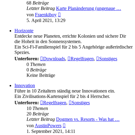
68
Beiträge
Letzter Beitrag
Karte Planänderung (ungenaue …
Neuester
von
Fraenkiboy
Beitrag
5. April 2021, 13:29
Horizonte
Entdecke neue Planeten, errichte Kolonien und sichere Dir
die Hoheit in den Sonnensystemen.
Ein Sci-Fi-Familienspiel für 2 bis 5 Angehörige außerirdischer
Spezies.
Unterforen:
Downloads
,
Regelfragen
,
Sonstiges
0
Themen
0
Beiträge
Keine Beiträge
Innovation
Führe in 10 Zeitaltern ständig neue Innovationen ein.
Ein Zivilisations-Kartenspiel für 2 bis 4 Herrscher.
Unterforen:
Regelfragen
,
Sonstiges
10
Themen
20
Beiträge
Letzter Beitrag
Dogmen vs. Resorts - Was hat …
Neuester
von
AustinPowers
Beitrag
1. September 2021, 14:11