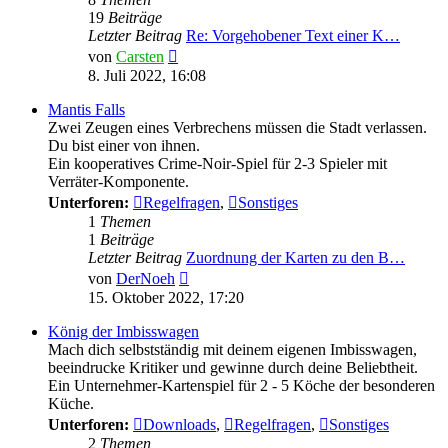
19
Beiträge
Letzter Beitrag
Re: Vorgehobener Text einer K…
Neuester
von
Carsten
Beitrag
8. Juli 2022, 16:08
Mantis Falls
Zwei Zeugen eines Verbrechens müssen die Stadt verlassen.
Du bist einer von ihnen.
Ein kooperatives Crime-Noir-Spiel für 2-3 Spieler mit
Verräter-Komponente.
Unterforen:
Regelfragen
,
Sonstiges
1
Themen
1
Beiträge
Letzter Beitrag
Zuordnung der Karten zu den B…
Neuester
von
DerNoeh
Beitrag
15. Oktober 2022, 17:20
König der Imbisswagen
Mach dich selbstständig mit deinem eigenen Imbisswagen,
beeindrucke Kritiker und gewinne durch deine Beliebtheit.
Ein Unternehmer-Kartenspiel für 2 - 5 Köche der besonderen
Küche.
Unterforen:
Downloads
,
Regelfragen
,
Sonstiges
2
Themen