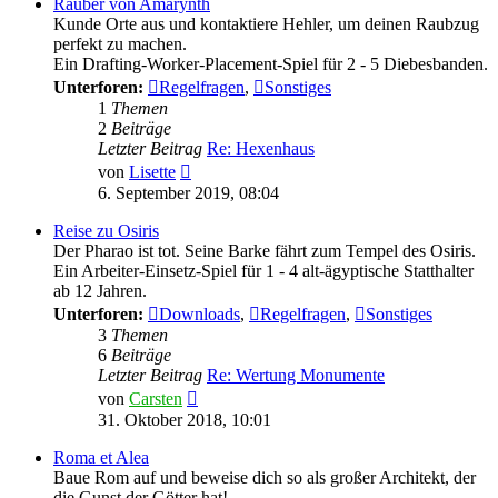
Räuber von Amarynth
Kunde Orte aus und kontaktiere Hehler, um deinen Raubzug
perfekt zu machen.
Ein Drafting-Worker-Placement-Spiel für 2 - 5 Diebesbanden.
Unterforen:
Regelfragen
,
Sonstiges
1
Themen
2
Beiträge
Letzter Beitrag
Re: Hexenhaus
Neuester
von
Lisette
Beitrag
6. September 2019, 08:04
Reise zu Osiris
Der Pharao ist tot. Seine Barke fährt zum Tempel des Osiris.
Ein Arbeiter-Einsetz-Spiel für 1 - 4 alt-ägyptische Statthalter
ab 12 Jahren.
Unterforen:
Downloads
,
Regelfragen
,
Sonstiges
3
Themen
6
Beiträge
Letzter Beitrag
Re: Wertung Monumente
Neuester
von
Carsten
Beitrag
31. Oktober 2018, 10:01
Roma et Alea
Baue Rom auf und beweise dich so als großer Architekt, der
die Gunst der Götter hat!