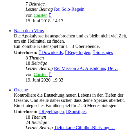
7
Beiträge
Letzter Beitrag
Re: Solo-Regeln
Neuester
von
Carsten
Beitrag
15. Juni 2018, 14:17
Nach dem Virus
Die Apokalypse ist ausgebrochen und es bleibt nicht viel Zeit,
um ein Heilmittel zu finden.
Ein Zombie-Kartenspiel für 1 - 3 Überlebende.
Unterforen:
Downloads
,
Regelfragen
,
Sonstiges
8
Themen
18
Beiträge
Letzter Beitrag
Re: Mission 2A: Ausbildung De…
Neuester
von
Carsten
Beitrag
19. Juni 2020, 19:33
Ozeane
Kontrolliere die Entstehung neuen Lebens in den Tiefen der
Ozeane. Und stelle dabei sicher, dass deine Spezies überlebt.
Ein strategisches Familienspiel für 2 - 6 Meeresbiologen.
Unterforen:
Regelfragen
,
Sonstiges
18
Themen
24
Beiträge
Letzter Beitrag
Tiefenkarte Cthulhu-Blutsauge…