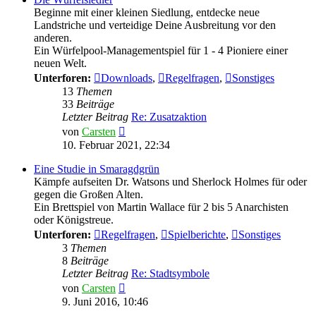
Beginne mit einer kleinen Siedlung, entdecke neue
Landstriche und verteidige Deine Ausbreitung vor den
anderen.
Ein Würfelpool-Managementspiel für 1 - 4 Pioniere einer
neuen Welt.
Unterforen:
Downloads
,
Regelfragen
,
Sonstiges
13
Themen
33
Beiträge
Letzter Beitrag
Re: Zusatzaktion
Neuester
von
Carsten
Beitrag
10. Februar 2021, 22:34
Eine Studie in Smaragdgrün
Kämpfe aufseiten Dr. Watsons und Sherlock Holmes für oder
gegen die Großen Alten.
Ein Brettspiel von Martin Wallace für 2 bis 5 Anarchisten
oder Königstreue.
Unterforen:
Regelfragen
,
Spielberichte
,
Sonstiges
3
Themen
8
Beiträge
Letzter Beitrag
Re: Stadtsymbole
Neuester
von
Carsten
Beitrag
9. Juni 2016, 10:46