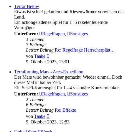
Terror Below
Etwas ist schief gelaufen und Riesenwürmer verwüsten das
Land.
Ein actiongeladenes Spiel für 1 -5 raketenfeuernde
Wurmjäger.
Unterforen:
Regelfragen
,
Sonstiges
3
Themen
7
Beiträge
Letzter Beitrag
Re: Regelfrage Herrscherplätt…
Neuester
von
Taake
Beitrag
9. Oktober 2023, 13:01
Terraforming Mars - Ares-Expedition
Der Mars wird bewohnbar gemacht. Wieder einmal. Doch
dieses Mal in halber Zeit.
Ein Sci-Fi-Kartenspiel für 1 - 4 visionäre Konzernlenker.
Unterforen:
Regelfragen
,
Sonstiges
2
Themen
6
Beiträge
Letzter Beitrag
Re: Effekte
Neuester
von
Taake
Beitrag
9. Oktober 2023, 12:53
Unheil über Kilforth