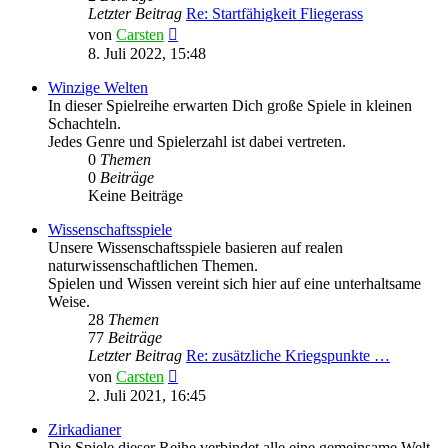
Letzter Beitrag
Re: Startfähigkeit Fliegerass
Neuester
von
Carsten
Beitrag
8. Juli 2022, 15:48
Winzige Welten
In dieser Spielreihe erwarten Dich große Spiele in kleinen
Schachteln.
Jedes Genre und Spielerzahl ist dabei vertreten.
0
Themen
0
Beiträge
Keine Beiträge
Wissenschaftsspiele
Unsere Wissenschaftsspiele basieren auf realen
naturwissenschaftlichen Themen.
Spielen und Wissen vereint sich hier auf eine unterhaltsame
Weise.
28
Themen
77
Beiträge
Letzter Beitrag
Re: zusätzliche Kriegspunkte …
Neuester
von
Carsten
Beitrag
2. Juli 2021, 16:45
Zirkadianer
Die Spiele dieser Reihe verbindet alle eine gemeinsame Welt.