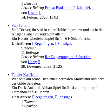
1
Beiträge
Letzter Beitrag
Errata: Pfadaktion Pelzhandel…
Neuester
von
Lisette
Beitrag
14. Februar 2020, 13:03
Sub Terra
Stell Dir vor, ihr seid in einer Höhle abgestürzt und sucht den
Ausgang, aber ihr seid nicht allein!
Ein Horror-Überlebensspiel für 1 - 6 Höhlenforscher.
Unterforen:
Regelfragen
,
Sonstiges
5
Themen
11
Beiträge
Letzter Beitrag
Re: Begegnung mit Schrecken
Neuester
von
Harry
Beitrag
29. Dezember 2023, 21:25
Tal der Kaufleute
Wer baut am schnellsten einen perfekten Markstand und darf
der Gilde beitreten.
Ein Deck-Auf-und-Abbau-Spiel für 2 - 4 anthropomorph
Tierhändler ab 10 Jahren.
Unterforen:
Regelfragen
,
Sonstiges
1
Themen
2
Beiträge