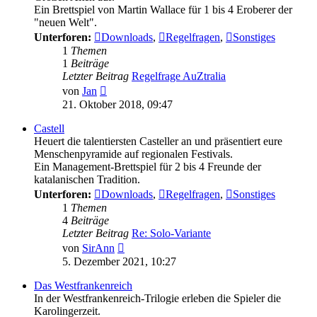
Ein Brettspiel von Martin Wallace für 1 bis 4 Eroberer der
"neuen Welt".
Unterforen:
Downloads
,
Regelfragen
,
Sonstiges
1
Themen
1
Beiträge
Letzter Beitrag
Regelfrage AuZtralia
Neuester
von
Jan
Beitrag
21. Oktober 2018, 09:47
Castell
Heuert die talentiersten Casteller an und präsentiert eure
Menschenpyramide auf regionalen Festivals.
Ein Management-Brettspiel für 2 bis 4 Freunde der
katalanischen Tradition.
Unterforen:
Downloads
,
Regelfragen
,
Sonstiges
1
Themen
4
Beiträge
Letzter Beitrag
Re: Solo-Variante
Neuester
von
SirAnn
Beitrag
5. Dezember 2021, 10:27
Das Westfrankenreich
In der Westfrankenreich-Trilogie erleben die Spieler die
Karolingerzeit.