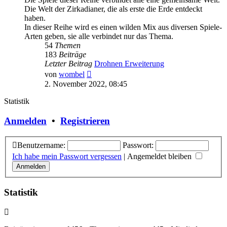
Die Welt der Zirkadianer, die als erste die Erde entdeckt
haben.
In dieser Reihe wird es einen wilden Mix aus diversen Spiele-
Arten geben, sie alle verbindet nur das Thema.
54
Themen
183
Beiträge
Letzter Beitrag
Drohnen Erweiterung
Neuester
von
wombel
Beitrag
2. November 2022, 08:45
Statistik
Anmelden
•
Registrieren
Benutzername:
Passwort:
Ich habe mein Passwort vergessen
|
Angemeldet bleiben
Statistik