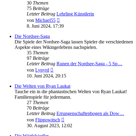
30
Themen
75
Beiträge
Letzter Beitrag
Lehrling Künstlerin
Neuester
von
Michael55
Beitrag
8. Juni 2024, 17:39
Die Nordsee-Saga
Die Spiele der Nordsee-Saga lassen Spieler die verschiedenen
Aspekte eines Wikingerlebens nachspielen.
35
Themen
97
Beiträge
Letzter Beitrag
Runen der Nordsee-Saga - 5 Sp…
Neuester
von
Lynyrd
Beitrag
10. Juni 2024, 20:15
Die Welten von Ryan Laukat
Tauche ein in die phantastischen Welten von Ryan Laukat!
Familienspiele für jedermann.
27
Themen
70
Beiträge
Letzter Beitrag
Errungenschaftenbogen als Dow…
Neuester
von
Flippowitsch
Beitrag
30. August 2023, 12:02
Die Würfelsiedler