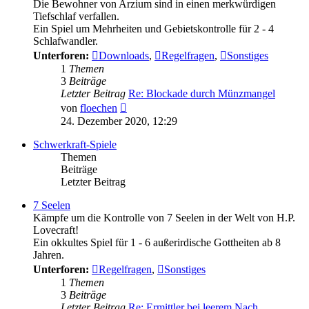
Die Bewohner von Arzium sind in einen merkwürdigen
Tiefschlaf verfallen.
Ein Spiel um Mehrheiten und Gebietskontrolle für 2 - 4
Schlafwandler.
Unterforen:
Downloads
,
Regelfragen
,
Sonstiges
1
Themen
3
Beiträge
Letzter Beitrag
Re: Blockade durch Münzmangel
Neuester
von
floechen
Beitrag
24. Dezember 2020, 12:29
Schwerkraft-Spiele
Themen
Beiträge
Letzter Beitrag
7 Seelen
Kämpfe um die Kontrolle von 7 Seelen in der Welt von H.P.
Lovecraft!
Ein okkultes Spiel für 1 - 6 außerirdische Gottheiten ab 8
Jahren.
Unterforen:
Regelfragen
,
Sonstiges
1
Themen
3
Beiträge
Letzter Beitrag
Re: Ermittler bei leerem Nach…