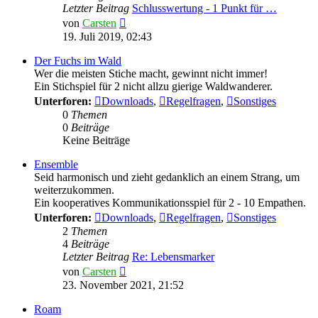
Letzter Beitrag
Schlusswertung - 1 Punkt für …
Neuester
von
Carsten
Beitrag
19. Juli 2019, 02:43
Der Fuchs im Wald
Wer die meisten Stiche macht, gewinnt nicht immer!
Ein Stichspiel für 2 nicht allzu gierige Waldwanderer.
Unterforen:
Downloads
,
Regelfragen
,
Sonstiges
0
Themen
0
Beiträge
Keine Beiträge
Ensemble
Seid harmonisch und zieht gedanklich an einem Strang, um
weiterzukommen.
Ein kooperatives Kommunikationsspiel für 2 - 10 Empathen.
Unterforen:
Downloads
,
Regelfragen
,
Sonstiges
2
Themen
4
Beiträge
Letzter Beitrag
Re: Lebensmarker
Neuester
von
Carsten
Beitrag
23. November 2021, 21:52
Roam