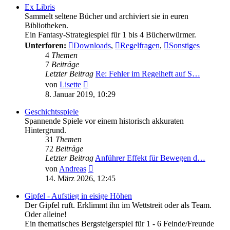
Ex Libris
Sammelt seltene Bücher und archiviert sie in euren
Bibliotheken.
Ein Fantasy-Strategiespiel für 1 bis 4 Bücherwürmer.
Unterforen:
Downloads
,
Regelfragen
,
Sonstiges
4
Themen
7
Beiträge
Letzter Beitrag
Re: Fehler im Regelheft auf S…
Neuester
von
Lisette
Beitrag
8. Januar 2019, 10:29
Geschichtsspiele
Spannende Spiele vor einem historisch akkuraten
Hintergrund.
31
Themen
72
Beiträge
Letzter Beitrag
Anführer Effekt für Bewegen d…
Neuester
von
Andreas
Beitrag
14. März 2026, 12:45
Gipfel - Aufstieg in eisige Höhen
Der Gipfel ruft. Erklimmt ihn im Wettstreit oder als Team.
Oder alleine!
Ein thematisches Bergsteigerspiel für 1 - 6 Feinde/Freunde