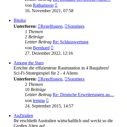
Neuester
von
Rathamoon
Beitrag
16. November 2021, 07:58
Bitoku
Unterforen:
Regelfragen
,
Sonstiges
1
Themen
2
Beiträge
Letzter Beitrag
Re: Schlusswertung
Neuester
von
Bernhard
Beitrag
27. Dezember 2022, 12:16
Among the Stars
Errichte die effizienteste Raumstation in 4 Baujahren!
Sci-Fi-Strategiespiel für 2 - 4 Aliens.
Unterforen:
Regelfragen
,
Sonstiges
2
Themen
10
Beiträge
Letzter Beitrag
Re: Deutsche Erweiterungen au…
Neuester
von
lemma
Beitrag
24. September 2015, 14:57
AuZtralien
Ihr erschließt Australien wirtschaftlich und weckt so die
Großen Alten auf.