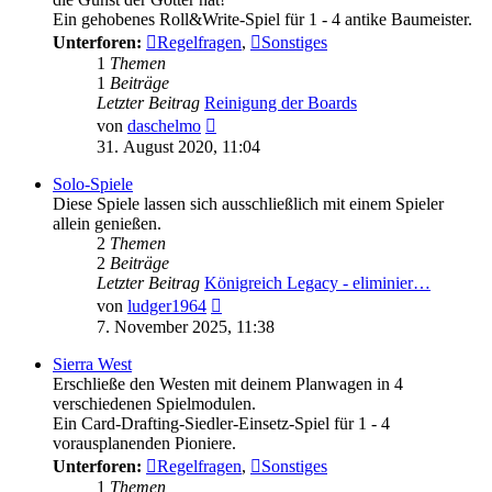
Ein gehobenes Roll&Write-Spiel für 1 - 4 antike Baumeister.
Unterforen:
Regelfragen
,
Sonstiges
1
Themen
1
Beiträge
Letzter Beitrag
Reinigung der Boards
Neuester
von
daschelmo
Beitrag
31. August 2020, 11:04
Solo-Spiele
Diese Spiele lassen sich ausschließlich mit einem Spieler
allein genießen.
2
Themen
2
Beiträge
Letzter Beitrag
Königreich Legacy - eliminier…
Neuester
von
ludger1964
Beitrag
7. November 2025, 11:38
Sierra West
Erschließe den Westen mit deinem Planwagen in 4
verschiedenen Spielmodulen.
Ein Card-Drafting-Siedler-Einsetz-Spiel für 1 - 4
vorausplanenden Pioniere.
Unterforen:
Regelfragen
,
Sonstiges
1
Themen