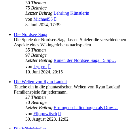
30
Themen
75
Beiträge
Letzter Beitrag
Lehrling Künstlerin
Neuester
von
Michael55
Beitrag
8. Juni 2024, 17:39
Die Nordsee-Saga
Die Spiele der Nordsee-Saga lassen Spieler die verschiedenen
Aspekte eines Wikingerlebens nachspielen.
35
Themen
97
Beiträge
Letzter Beitrag
Runen der Nordsee-Saga - 5 Sp…
Neuester
von
Lynyrd
Beitrag
10. Juni 2024, 20:15
Die Welten von Ryan Laukat
Tauche ein in die phantastischen Welten von Ryan Laukat!
Familienspiele für jedermann.
27
Themen
70
Beiträge
Letzter Beitrag
Errungenschaftenbogen als Dow…
Neuester
von
Flippowitsch
Beitrag
30. August 2023, 12:02
Die Würfelsiedler