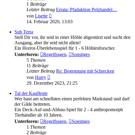
1
Beiträge
Letzter Beitrag
Errata: Pfadaktion Pelzhandel…
Neuester
von
Lisette
Beitrag
14. Februar 2020, 13:03
Sub Terra
Stell Dir vor, ihr seid in einer Höhle abgestürzt und sucht den
Ausgang, aber ihr seid nicht allein!
Ein Horror-Überlebensspiel für 1 - 6 Höhlenforscher.
Unterforen:
Regelfragen
,
Sonstiges
5
Themen
11
Beiträge
Letzter Beitrag
Re: Begegnung mit Schrecken
Neuester
von
Harry
Beitrag
29. Dezember 2023, 21:25
Tal der Kaufleute
Wer baut am schnellsten einen perfekten Markstand und darf
der Gilde beitreten.
Ein Deck-Auf-und-Abbau-Spiel für 2 - 4 anthropomorph
Tierhändler ab 10 Jahren.
Unterforen:
Regelfragen
,
Sonstiges
1
Themen
2
Beiträge