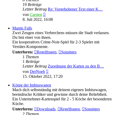
19
Beiträge
Letzter Beitrag
Re: Vorgehobener Text einer K…
Neuester
von
Carsten
Beitrag
8. Juli 2022, 16:08
Mantis Falls
Zwei Zeugen eines Verbrechens müssen die Stadt verlassen.
Du bist einer von ihnen.
Ein kooperatives Crime-Noir-Spiel für 2-3 Spieler mit
Verräter-Komponente.
Unterforen:
Regelfragen
,
Sonstiges
1
Themen
1
Beiträge
Letzter Beitrag
Zuordnung der Karten zu den B…
Neuester
von
DerNoeh
Beitrag
15. Oktober 2022, 17:20
König der Imbisswagen
Mach dich selbstständig mit deinem eigenen Imbisswagen,
beeindrucke Kritiker und gewinne durch deine Beliebtheit.
Ein Unternehmer-Kartenspiel für 2 - 5 Köche der besonderen
Küche.
Unterforen:
Downloads
,
Regelfragen
,
Sonstiges
2
Themen