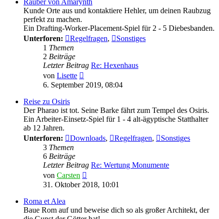
Räuber von Amarynth
Kunde Orte aus und kontaktiere Hehler, um deinen Raubzug
perfekt zu machen.
Ein Drafting-Worker-Placement-Spiel für 2 - 5 Diebesbanden.
Unterforen:
Regelfragen
,
Sonstiges
1
Themen
2
Beiträge
Letzter Beitrag
Re: Hexenhaus
Neuester
von
Lisette
Beitrag
6. September 2019, 08:04
Reise zu Osiris
Der Pharao ist tot. Seine Barke fährt zum Tempel des Osiris.
Ein Arbeiter-Einsetz-Spiel für 1 - 4 alt-ägyptische Statthalter
ab 12 Jahren.
Unterforen:
Downloads
,
Regelfragen
,
Sonstiges
3
Themen
6
Beiträge
Letzter Beitrag
Re: Wertung Monumente
Neuester
von
Carsten
Beitrag
31. Oktober 2018, 10:01
Roma et Alea
Baue Rom auf und beweise dich so als großer Architekt, der
die Gunst der Götter hat!