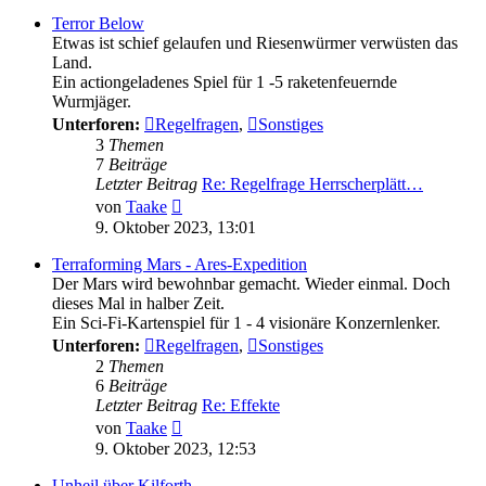
Terror Below
Etwas ist schief gelaufen und Riesenwürmer verwüsten das
Land.
Ein actiongeladenes Spiel für 1 -5 raketenfeuernde
Wurmjäger.
Unterforen:
Regelfragen
,
Sonstiges
3
Themen
7
Beiträge
Letzter Beitrag
Re: Regelfrage Herrscherplätt…
Neuester
von
Taake
Beitrag
9. Oktober 2023, 13:01
Terraforming Mars - Ares-Expedition
Der Mars wird bewohnbar gemacht. Wieder einmal. Doch
dieses Mal in halber Zeit.
Ein Sci-Fi-Kartenspiel für 1 - 4 visionäre Konzernlenker.
Unterforen:
Regelfragen
,
Sonstiges
2
Themen
6
Beiträge
Letzter Beitrag
Re: Effekte
Neuester
von
Taake
Beitrag
9. Oktober 2023, 12:53
Unheil über Kilforth