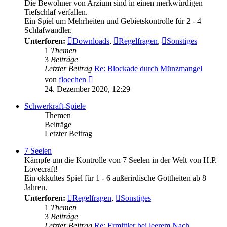
Die Bewohner von Arzium sind in einen merkwürdigen
Tiefschlaf verfallen.
Ein Spiel um Mehrheiten und Gebietskontrolle für 2 - 4
Schlafwandler.
Unterforen:
Downloads
,
Regelfragen
,
Sonstiges
1
Themen
3
Beiträge
Letzter Beitrag
Re: Blockade durch Münzmangel
Neuester
von
floechen
Beitrag
24. Dezember 2020, 12:29
Schwerkraft-Spiele
Themen
Beiträge
Letzter Beitrag
7 Seelen
Kämpfe um die Kontrolle von 7 Seelen in der Welt von H.P.
Lovecraft!
Ein okkultes Spiel für 1 - 6 außerirdische Gottheiten ab 8
Jahren.
Unterforen:
Regelfragen
,
Sonstiges
1
Themen
3
Beiträge
Letzter Beitrag
Re: Ermittler bei leerem Nach…