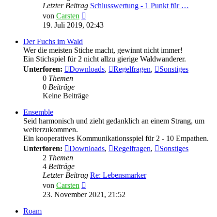
Letzter Beitrag
Schlusswertung - 1 Punkt für …
Neuester
von
Carsten
Beitrag
19. Juli 2019, 02:43
Der Fuchs im Wald
Wer die meisten Stiche macht, gewinnt nicht immer!
Ein Stichspiel für 2 nicht allzu gierige Waldwanderer.
Unterforen:
Downloads
,
Regelfragen
,
Sonstiges
0
Themen
0
Beiträge
Keine Beiträge
Ensemble
Seid harmonisch und zieht gedanklich an einem Strang, um
weiterzukommen.
Ein kooperatives Kommunikationsspiel für 2 - 10 Empathen.
Unterforen:
Downloads
,
Regelfragen
,
Sonstiges
2
Themen
4
Beiträge
Letzter Beitrag
Re: Lebensmarker
Neuester
von
Carsten
Beitrag
23. November 2021, 21:52
Roam