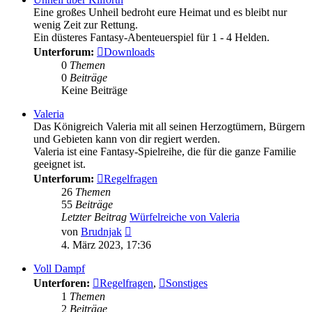
Eine großes Unheil bedroht eure Heimat und es bleibt nur
wenig Zeit zur Rettung.
Ein düsteres Fantasy-Abenteuerspiel für 1 - 4 Helden.
Unterforum:
Downloads
0
Themen
0
Beiträge
Keine Beiträge
Valeria
Das Königreich Valeria mit all seinen Herzogtümern, Bürgern
und Gebieten kann von dir regiert werden.
Valeria ist eine Fantasy-Spielreihe, die für die ganze Familie
geeignet ist.
Unterforum:
Regelfragen
26
Themen
55
Beiträge
Letzter Beitrag
Würfelreiche von Valeria
Neuester
von
Brudnjak
Beitrag
4. März 2023, 17:36
Voll Dampf
Unterforen:
Regelfragen
,
Sonstiges
1
Themen
2
Beiträge