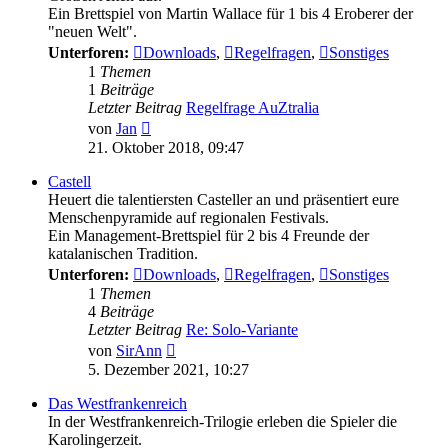
Ein Brettspiel von Martin Wallace für 1 bis 4 Eroberer der
"neuen Welt".
Unterforen:
Downloads
,
Regelfragen
,
Sonstiges
1
Themen
1
Beiträge
Letzter Beitrag
Regelfrage AuZtralia
Neuester
von
Jan
Beitrag
21. Oktober 2018, 09:47
Castell
Heuert die talentiersten Casteller an und präsentiert eure
Menschenpyramide auf regionalen Festivals.
Ein Management-Brettspiel für 2 bis 4 Freunde der
katalanischen Tradition.
Unterforen:
Downloads
,
Regelfragen
,
Sonstiges
1
Themen
4
Beiträge
Letzter Beitrag
Re: Solo-Variante
Neuester
von
SirAnn
Beitrag
5. Dezember 2021, 10:27
Das Westfrankenreich
In der Westfrankenreich-Trilogie erleben die Spieler die
Karolingerzeit.