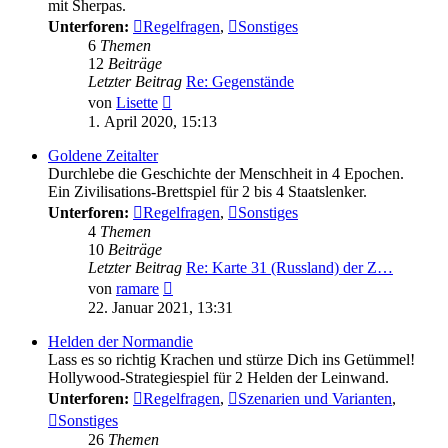
mit Sherpas.
Unterforen:
Regelfragen
,
Sonstiges
6
Themen
12
Beiträge
Letzter Beitrag
Re: Gegenstände
Neuester
von
Lisette
Beitrag
1. April 2020, 15:13
Goldene Zeitalter
Durchlebe die Geschichte der Menschheit in 4 Epochen.
Ein Zivilisations-Brettspiel für 2 bis 4 Staatslenker.
Unterforen:
Regelfragen
,
Sonstiges
4
Themen
10
Beiträge
Letzter Beitrag
Re: Karte 31 (Russland) der Z…
Neuester
von
ramare
Beitrag
22. Januar 2021, 13:31
Helden der Normandie
Lass es so richtig Krachen und stürze Dich ins Getümmel!
Hollywood-Strategiespiel für 2 Helden der Leinwand.
Unterforen:
Regelfragen
,
Szenarien und Varianten
,
Sonstiges
26
Themen