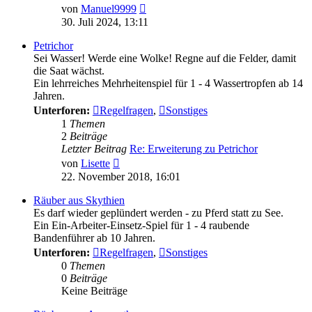
Neuester
von
Manuel9999
Beitrag
30. Juli 2024, 13:11
Petrichor
Sei Wasser! Werde eine Wolke! Regne auf die Felder, damit
die Saat wächst.
Ein lehrreiches Mehrheitenspiel für 1 - 4 Wassertropfen ab 14
Jahren.
Unterforen:
Regelfragen
,
Sonstiges
1
Themen
2
Beiträge
Letzter Beitrag
Re: Erweiterung zu Petrichor
Neuester
von
Lisette
Beitrag
22. November 2018, 16:01
Räuber aus Skythien
Es darf wieder geplündert werden - zu Pferd statt zu See.
Ein Ein-Arbeiter-Einsetz-Spiel für 1 - 4 raubende
Bandenführer ab 10 Jahren.
Unterforen:
Regelfragen
,
Sonstiges
0
Themen
0
Beiträge
Keine Beiträge