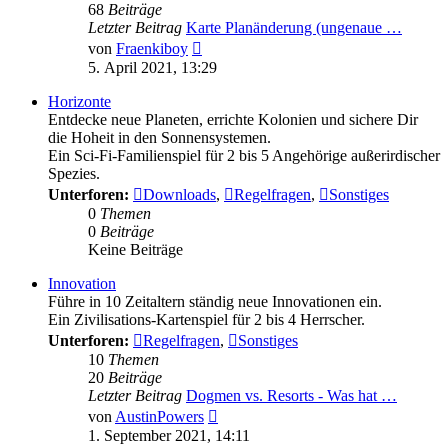
68
Beiträge
Letzter Beitrag
Karte Planänderung (ungenaue …
Neuester
von
Fraenkiboy
Beitrag
5. April 2021, 13:29
Horizonte
Entdecke neue Planeten, errichte Kolonien und sichere Dir
die Hoheit in den Sonnensystemen.
Ein Sci-Fi-Familienspiel für 2 bis 5 Angehörige außerirdischer
Spezies.
Unterforen:
Downloads
,
Regelfragen
,
Sonstiges
0
Themen
0
Beiträge
Keine Beiträge
Innovation
Führe in 10 Zeitaltern ständig neue Innovationen ein.
Ein Zivilisations-Kartenspiel für 2 bis 4 Herrscher.
Unterforen:
Regelfragen
,
Sonstiges
10
Themen
20
Beiträge
Letzter Beitrag
Dogmen vs. Resorts - Was hat …
Neuester
von
AustinPowers
Beitrag
1. September 2021, 14:11