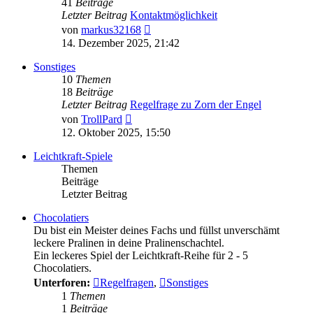
41
Beiträge
Letzter Beitrag
Kontaktmöglichkeit
Neuester
von
markus32168
Beitrag
14. Dezember 2025, 21:42
Sonstiges
10
Themen
18
Beiträge
Letzter Beitrag
Regelfrage zu Zorn der Engel
Neuester
von
TrollPard
Beitrag
12. Oktober 2025, 15:50
Leichtkraft-Spiele
Themen
Beiträge
Letzter Beitrag
Chocolatiers
Du bist ein Meister deines Fachs und füllst unverschämt
leckere Pralinen in deine Pralinenschachtel.
Ein leckeres Spiel der Leichtkraft-Reihe für 2 - 5
Chocolatiers.
Unterforen:
Regelfragen
,
Sonstiges
1
Themen
1
Beiträge