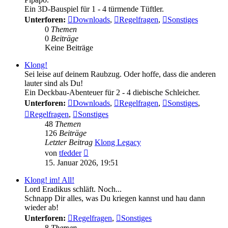
Ein 3D-Bauspiel für 1 - 4 türmende Tüftler.
Unterforen:
Downloads
,
Regelfragen
,
Sonstiges
0
Themen
0
Beiträge
Keine Beiträge
Klong!
Sei leise auf deinem Raubzug. Oder hoffe, dass die anderen
lauter sind als Du!
Ein Deckbau-Abenteuer für 2 - 4 diebische Schleicher.
Unterforen:
Downloads
,
Regelfragen
,
Sonstiges
,
Regelfragen
,
Sonstiges
48
Themen
126
Beiträge
Letzter Beitrag
Klong Legacy
Neuester
von
tfedder
Beitrag
15. Januar 2026, 19:51
Klong! im! All!
Lord Eradikus schläft. Noch...
Schnapp Dir alles, was Du kriegen kannst und hau dann
wieder ab!
Unterforen:
Regelfragen
,
Sonstiges
8
Themen