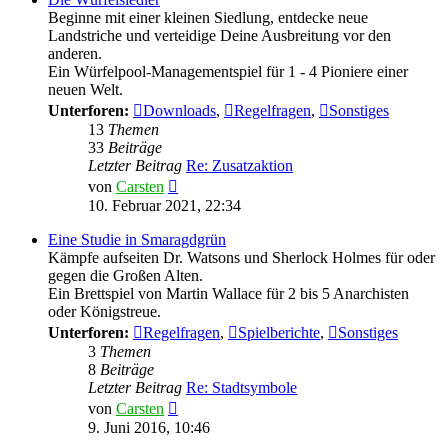
Beginne mit einer kleinen Siedlung, entdecke neue
Landstriche und verteidige Deine Ausbreitung vor den
anderen.
Ein Würfelpool-Managementspiel für 1 - 4 Pioniere einer
neuen Welt.
Unterforen:
Downloads
,
Regelfragen
,
Sonstiges
13
Themen
33
Beiträge
Letzter Beitrag
Re: Zusatzaktion
Neuester
von
Carsten
Beitrag
10. Februar 2021, 22:34
Eine Studie in Smaragdgrün
Kämpfe aufseiten Dr. Watsons und Sherlock Holmes für oder
gegen die Großen Alten.
Ein Brettspiel von Martin Wallace für 2 bis 5 Anarchisten
oder Königstreue.
Unterforen:
Regelfragen
,
Spielberichte
,
Sonstiges
3
Themen
8
Beiträge
Letzter Beitrag
Re: Stadtsymbole
Neuester
von
Carsten
Beitrag
9. Juni 2016, 10:46