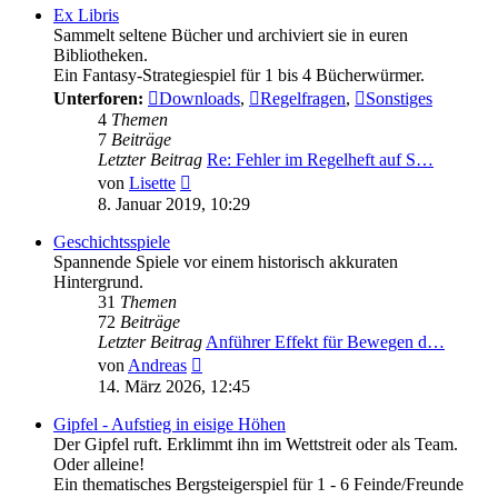
Ex Libris
Sammelt seltene Bücher und archiviert sie in euren
Bibliotheken.
Ein Fantasy-Strategiespiel für 1 bis 4 Bücherwürmer.
Unterforen:
Downloads
,
Regelfragen
,
Sonstiges
4
Themen
7
Beiträge
Letzter Beitrag
Re: Fehler im Regelheft auf S…
Neuester
von
Lisette
Beitrag
8. Januar 2019, 10:29
Geschichtsspiele
Spannende Spiele vor einem historisch akkuraten
Hintergrund.
31
Themen
72
Beiträge
Letzter Beitrag
Anführer Effekt für Bewegen d…
Neuester
von
Andreas
Beitrag
14. März 2026, 12:45
Gipfel - Aufstieg in eisige Höhen
Der Gipfel ruft. Erklimmt ihn im Wettstreit oder als Team.
Oder alleine!
Ein thematisches Bergsteigerspiel für 1 - 6 Feinde/Freunde