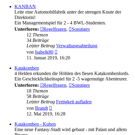
KANBAN
Leite eine Automobilfabrik unter der strengen Knute der
Direktorin!
Ein Managementspiel für 2 - 4 BWL-Studenten.
Unterforen:
Regelfragen
,
Sonstiges
12
Themen
34
Beiträge
Letzter Beitrag
Verwaltungsabteilung
Neuester
von
Isabelk80
Beitrag
11. Januar 2019, 16:20
Katakomben
4 Helden erkunden die Höhlen des fiesen Katakombenlords.
Ein Geschicklichkeitsspiel für 2 -5 wagemutige Abenteurer.
Unterforen:
Regelfragen
,
Sonstiges
18
Themen
58
Beiträge
Letzter Beitrag
Fertigkeit aufladen
Neuester
von
Brandt
Beitrag
12. Mai 2019, 16:28
Katakomben - Kuben
Eine neue Fantasy-Stadt wird gebaut - mit Palast und allem
Pipapo.