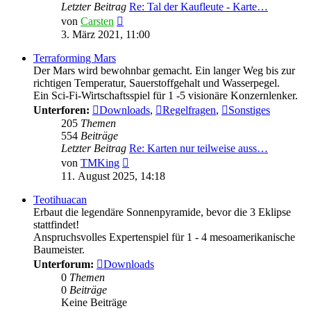
Letzter Beitrag
Re: Tal der Kaufleute - Karte…
Neuester
von
Carsten
Beitrag
3. März 2021, 11:00
Terraforming Mars
Der Mars wird bewohnbar gemacht. Ein langer Weg bis zur
richtigen Temperatur, Sauerstoffgehalt und Wasserpegel.
Ein Sci-Fi-Wirtschaftsspiel für 1 -5 visionäre Konzernlenker.
Unterforen:
Downloads
,
Regelfragen
,
Sonstiges
205
Themen
554
Beiträge
Letzter Beitrag
Re: Karten nur teilweise auss…
Neuester
von
TMKing
Beitrag
11. August 2025, 14:18
Teotihuacan
Erbaut die legendäre Sonnenpyramide, bevor die 3 Eklipse
stattfindet!
Anspruchsvolles Expertenspiel für 1 - 4 mesoamerikanische
Baumeister.
Unterforum:
Downloads
0
Themen
0
Beiträge
Keine Beiträge