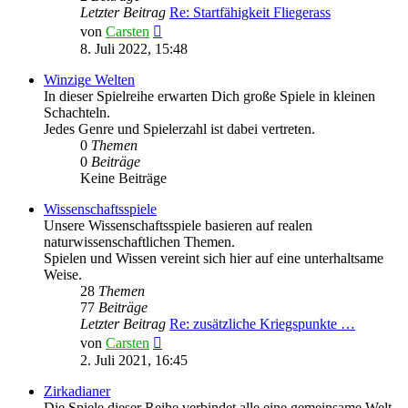
Letzter Beitrag
Re: Startfähigkeit Fliegerass
Neuester
von
Carsten
Beitrag
8. Juli 2022, 15:48
Winzige Welten
In dieser Spielreihe erwarten Dich große Spiele in kleinen
Schachteln.
Jedes Genre und Spielerzahl ist dabei vertreten.
0
Themen
0
Beiträge
Keine Beiträge
Wissenschaftsspiele
Unsere Wissenschaftsspiele basieren auf realen
naturwissenschaftlichen Themen.
Spielen und Wissen vereint sich hier auf eine unterhaltsame
Weise.
28
Themen
77
Beiträge
Letzter Beitrag
Re: zusätzliche Kriegspunkte …
Neuester
von
Carsten
Beitrag
2. Juli 2021, 16:45
Zirkadianer
Die Spiele dieser Reihe verbindet alle eine gemeinsame Welt.