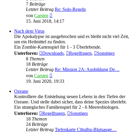
7
Beiträge
Letzter Beitrag
Re: Solo-Regeln
Neuester
von
Carsten
Beitrag
15. Juni 2018, 14:17
Nach dem Virus
Die Apokalypse ist ausgebrochen und es bleibt nicht viel Zeit,
um ein Heilmittel zu finden.
Ein Zombie-Kartenspiel für 1 - 3 Überlebende.
Unterforen:
Downloads
,
Regelfragen
,
Sonstiges
8
Themen
18
Beiträge
Letzter Beitrag
Re: Mission 2A: Ausbildung De…
Neuester
von
Carsten
Beitrag
19. Juni 2020, 19:33
Ozeane
Kontrolliere die Entstehung neuen Lebens in den Tiefen der
Ozeane. Und stelle dabei sicher, dass deine Spezies überlebt.
Ein strategisches Familienspiel für 2 - 6 Meeresbiologen.
Unterforen:
Regelfragen
,
Sonstiges
18
Themen
24
Beiträge
Letzter Beitrag
Tiefenkarte Cthulhu-Blutsauge…