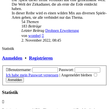
Die Welt der Zirkadianer, die als erste die Erde entdeckt
haben.
In dieser Reihe wird es einen wilden Mix aus diversen Spiele-
Arten geben, sie alle verbindet nur das Thema.
54
Themen
183
Beiträge
Letzter Beitrag
Drohnen Erweiterung
Neuester
von
wombel
Beitrag
2. November 2022, 08:45
Statistik
Anmelden
•
Registrieren
Benutzername:
Passwort:
Ich habe mein Passwort vergessen
|
Angemeldet bleiben
Statistik