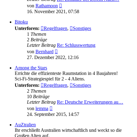
Neuester
von
Rathamoon
Beitrag
16. November 2021, 07:58
Bitoku
Unterforen:
Regelfragen
,
Sonstiges
1
Themen
2
Beiträge
Letzter Beitrag
Re: Schlusswertung
Neuester
von
Bernhard
Beitrag
27. Dezember 2022, 12:16
Among the Stars
Errichte die effizienteste Raumstation in 4 Baujahren!
Sci-Fi-Strategiespiel für 2 - 4 Aliens.
Unterforen:
Regelfragen
,
Sonstiges
2
Themen
10
Beiträge
Letzter Beitrag
Re: Deutsche Erweiterungen au…
Neuester
von
lemma
Beitrag
24. September 2015, 14:57
AuZtralien
Ihr erschließt Australien wirtschaftlich und weckt so die
Großen Alten auf.