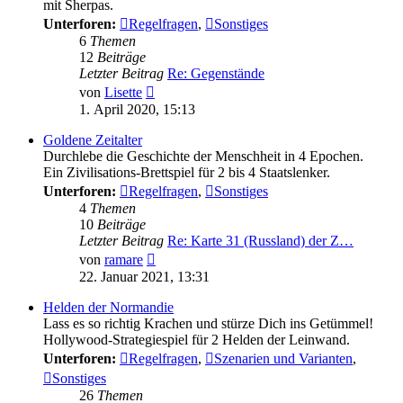
mit Sherpas.
Unterforen:
Regelfragen
,
Sonstiges
6
Themen
12
Beiträge
Letzter Beitrag
Re: Gegenstände
Neuester
von
Lisette
Beitrag
1. April 2020, 15:13
Goldene Zeitalter
Durchlebe die Geschichte der Menschheit in 4 Epochen.
Ein Zivilisations-Brettspiel für 2 bis 4 Staatslenker.
Unterforen:
Regelfragen
,
Sonstiges
4
Themen
10
Beiträge
Letzter Beitrag
Re: Karte 31 (Russland) der Z…
Neuester
von
ramare
Beitrag
22. Januar 2021, 13:31
Helden der Normandie
Lass es so richtig Krachen und stürze Dich ins Getümmel!
Hollywood-Strategiespiel für 2 Helden der Leinwand.
Unterforen:
Regelfragen
,
Szenarien und Varianten
,
Sonstiges
26
Themen