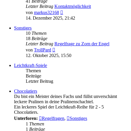
41
Beiträge
Letzter Beitrag
Kontaktmöglichkeit
Neuester
von
markus32168
Beitrag
14. Dezember 2025, 21:42
Sonstiges
10
Themen
18
Beiträge
Letzter Beitrag
Regelfrage zu Zorn der Engel
Neuester
von
TrollPard
Beitrag
12. Oktober 2025, 15:50
Leichtkraft-Spiele
Themen
Beiträge
Letzter Beitrag
Chocolatiers
Du bist ein Meister deines Fachs und füllst unverschämt
leckere Pralinen in deine Pralinenschachtel.
Ein leckeres Spiel der Leichtkraft-Reihe für 2 - 5
Chocolatiers.
Unterforen:
Regelfragen
,
Sonstiges
1
Themen
1
Beiträge