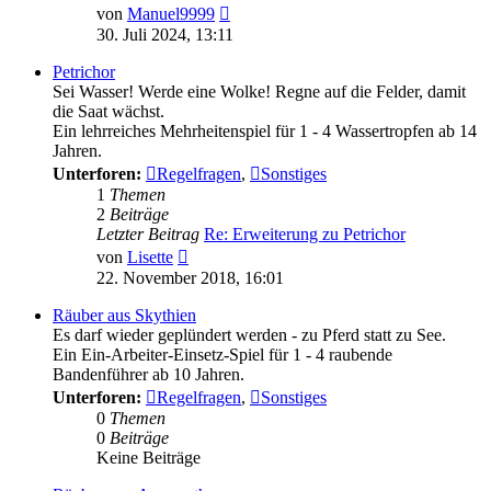
Neuester
von
Manuel9999
Beitrag
30. Juli 2024, 13:11
Petrichor
Sei Wasser! Werde eine Wolke! Regne auf die Felder, damit
die Saat wächst.
Ein lehrreiches Mehrheitenspiel für 1 - 4 Wassertropfen ab 14
Jahren.
Unterforen:
Regelfragen
,
Sonstiges
1
Themen
2
Beiträge
Letzter Beitrag
Re: Erweiterung zu Petrichor
Neuester
von
Lisette
Beitrag
22. November 2018, 16:01
Räuber aus Skythien
Es darf wieder geplündert werden - zu Pferd statt zu See.
Ein Ein-Arbeiter-Einsetz-Spiel für 1 - 4 raubende
Bandenführer ab 10 Jahren.
Unterforen:
Regelfragen
,
Sonstiges
0
Themen
0
Beiträge
Keine Beiträge