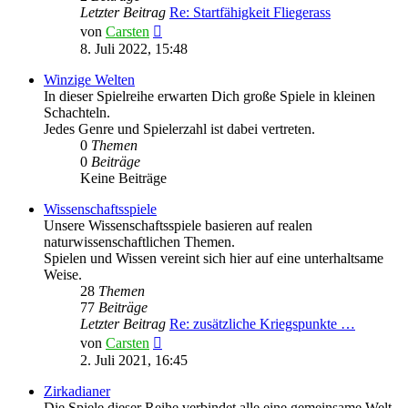
Letzter Beitrag
Re: Startfähigkeit Fliegerass
Neuester
von
Carsten
Beitrag
8. Juli 2022, 15:48
Winzige Welten
In dieser Spielreihe erwarten Dich große Spiele in kleinen
Schachteln.
Jedes Genre und Spielerzahl ist dabei vertreten.
0
Themen
0
Beiträge
Keine Beiträge
Wissenschaftsspiele
Unsere Wissenschaftsspiele basieren auf realen
naturwissenschaftlichen Themen.
Spielen und Wissen vereint sich hier auf eine unterhaltsame
Weise.
28
Themen
77
Beiträge
Letzter Beitrag
Re: zusätzliche Kriegspunkte …
Neuester
von
Carsten
Beitrag
2. Juli 2021, 16:45
Zirkadianer
Die Spiele dieser Reihe verbindet alle eine gemeinsame Welt.