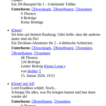
Ein 3D-Bauspiel für 1 - 4 türmende Tüftler.
Unterforen:
Downloads
,
Regelfragen
,
Sonstiges
0
Themen
0
Beiträge
Keine Beiträge
Klong!
Sei leise auf deinem Raubzug. Oder hoffe, dass die anderen
lauter sind als Du!
Ein Deckbau-Abenteuer für 2 - 4 diebische Schleicher.
Unterforen:
Downloads
,
Regelfragen
,
Sonstiges
,
Regelfragen
,
Sonstiges
48
Themen
126
Beiträge
Letzter Beitrag
Klong Legacy
Neuester
von
tfedder
Beitrag
15. Januar 2026, 19:51
Klong! im! All!
Lord Eradikus schläft. Noch...
Schnapp Dir alles, was Du kriegen kannst und hau dann
wieder ab!
Unterforen:
Regelfragen
,
Sonstiges
8
Themen