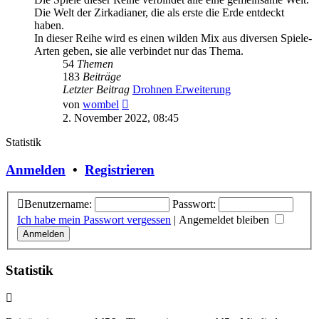
Die Welt der Zirkadianer, die als erste die Erde entdeckt
haben.
In dieser Reihe wird es einen wilden Mix aus diversen Spiele-
Arten geben, sie alle verbindet nur das Thema.
54
Themen
183
Beiträge
Letzter Beitrag
Drohnen Erweiterung
Neuester
von
wombel
Beitrag
2. November 2022, 08:45
Statistik
Anmelden
•
Registrieren
Benutzername:
Passwort:
Ich habe mein Passwort vergessen
|
Angemeldet bleiben
Statistik