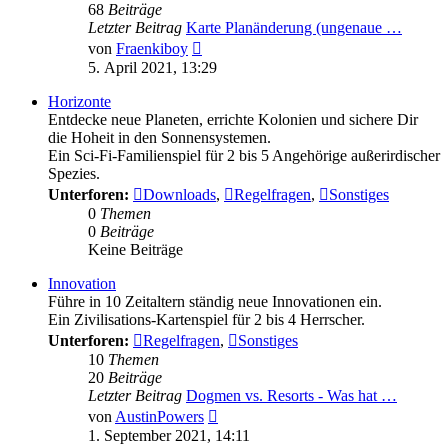
68
Beiträge
Letzter Beitrag
Karte Planänderung (ungenaue …
Neuester
von
Fraenkiboy
Beitrag
5. April 2021, 13:29
Horizonte
Entdecke neue Planeten, errichte Kolonien und sichere Dir
die Hoheit in den Sonnensystemen.
Ein Sci-Fi-Familienspiel für 2 bis 5 Angehörige außerirdischer
Spezies.
Unterforen:
Downloads
,
Regelfragen
,
Sonstiges
0
Themen
0
Beiträge
Keine Beiträge
Innovation
Führe in 10 Zeitaltern ständig neue Innovationen ein.
Ein Zivilisations-Kartenspiel für 2 bis 4 Herrscher.
Unterforen:
Regelfragen
,
Sonstiges
10
Themen
20
Beiträge
Letzter Beitrag
Dogmen vs. Resorts - Was hat …
Neuester
von
AustinPowers
Beitrag
1. September 2021, 14:11