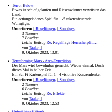
Terror Below
Etwas ist schief gelaufen und Riesenwürmer verwüsten das
Land.
Ein actiongeladenes Spiel für 1 -5 raketenfeuernde
Wurmjäger.
Unterforen:
Regelfragen
,
Sonstiges
3
Themen
7
Beiträge
Letzter Beitrag
Re: Regelfrage Herrscherplätt…
Neuester
von
Taake
Beitrag
9. Oktober 2023, 13:01
Terraforming Mars - Ares-Expedition
Der Mars wird bewohnbar gemacht. Wieder einmal. Doch
dieses Mal in halber Zeit.
Ein Sci-Fi-Kartenspiel für 1 - 4 visionäre Konzernlenker.
Unterforen:
Regelfragen
,
Sonstiges
2
Themen
6
Beiträge
Letzter Beitrag
Re: Effekte
Neuester
von
Taake
Beitrag
9. Oktober 2023, 12:53
Unheil über Kilforth