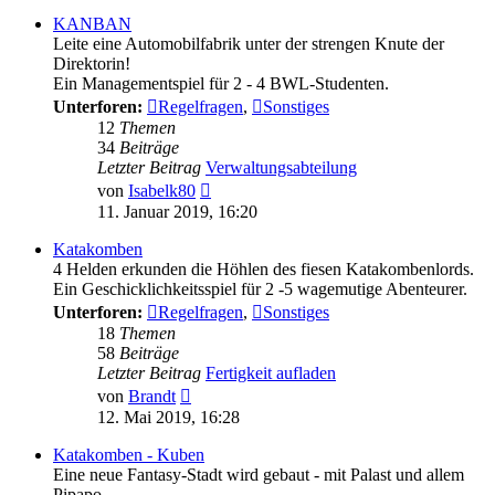
KANBAN
Leite eine Automobilfabrik unter der strengen Knute der
Direktorin!
Ein Managementspiel für 2 - 4 BWL-Studenten.
Unterforen:
Regelfragen
,
Sonstiges
12
Themen
34
Beiträge
Letzter Beitrag
Verwaltungsabteilung
Neuester
von
Isabelk80
Beitrag
11. Januar 2019, 16:20
Katakomben
4 Helden erkunden die Höhlen des fiesen Katakombenlords.
Ein Geschicklichkeitsspiel für 2 -5 wagemutige Abenteurer.
Unterforen:
Regelfragen
,
Sonstiges
18
Themen
58
Beiträge
Letzter Beitrag
Fertigkeit aufladen
Neuester
von
Brandt
Beitrag
12. Mai 2019, 16:28
Katakomben - Kuben
Eine neue Fantasy-Stadt wird gebaut - mit Palast und allem
Pipapo.