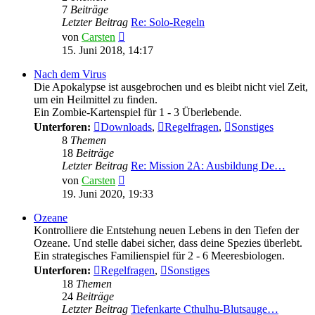
7
Beiträge
Letzter Beitrag
Re: Solo-Regeln
Neuester
von
Carsten
Beitrag
15. Juni 2018, 14:17
Nach dem Virus
Die Apokalypse ist ausgebrochen und es bleibt nicht viel Zeit,
um ein Heilmittel zu finden.
Ein Zombie-Kartenspiel für 1 - 3 Überlebende.
Unterforen:
Downloads
,
Regelfragen
,
Sonstiges
8
Themen
18
Beiträge
Letzter Beitrag
Re: Mission 2A: Ausbildung De…
Neuester
von
Carsten
Beitrag
19. Juni 2020, 19:33
Ozeane
Kontrolliere die Entstehung neuen Lebens in den Tiefen der
Ozeane. Und stelle dabei sicher, dass deine Spezies überlebt.
Ein strategisches Familienspiel für 2 - 6 Meeresbiologen.
Unterforen:
Regelfragen
,
Sonstiges
18
Themen
24
Beiträge
Letzter Beitrag
Tiefenkarte Cthulhu-Blutsauge…