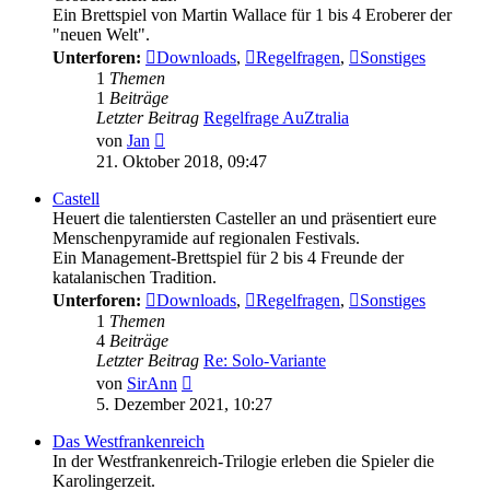
Ein Brettspiel von Martin Wallace für 1 bis 4 Eroberer der
"neuen Welt".
Unterforen:
Downloads
,
Regelfragen
,
Sonstiges
1
Themen
1
Beiträge
Letzter Beitrag
Regelfrage AuZtralia
Neuester
von
Jan
Beitrag
21. Oktober 2018, 09:47
Castell
Heuert die talentiersten Casteller an und präsentiert eure
Menschenpyramide auf regionalen Festivals.
Ein Management-Brettspiel für 2 bis 4 Freunde der
katalanischen Tradition.
Unterforen:
Downloads
,
Regelfragen
,
Sonstiges
1
Themen
4
Beiträge
Letzter Beitrag
Re: Solo-Variante
Neuester
von
SirAnn
Beitrag
5. Dezember 2021, 10:27
Das Westfrankenreich
In der Westfrankenreich-Trilogie erleben die Spieler die
Karolingerzeit.