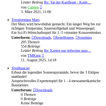
Letzter Beitrag
Re: Tal der Kaufleute - Karte…
Neuester
von
Carsten
Beitrag
3. März 2021, 11:00
Terraforming Mars
Der Mars wird bewohnbar gemacht. Ein langer Weg bis zur
richtigen Temperatur, Sauerstoffgehalt und Wasserpegel.
Ein Sci-Fi-Wirtschaftsspiel für 1 -5 visionäre Konzernlenker.
Unterforen:
Downloads
,
Regelfragen
,
Sonstiges
205
Themen
554
Beiträge
Letzter Beitrag
Re: Karten nur teilweise auss…
Neuester
von
TMKing
Beitrag
11. August 2025, 14:18
Teotihuacan
Erbaut die legendäre Sonnenpyramide, bevor die 3 Eklipse
stattfindet!
Anspruchsvolles Expertenspiel für 1 - 4 mesoamerikanische
Baumeister.
Unterforum:
Downloads
0
Themen
0
Beiträge
Keine Beiträge