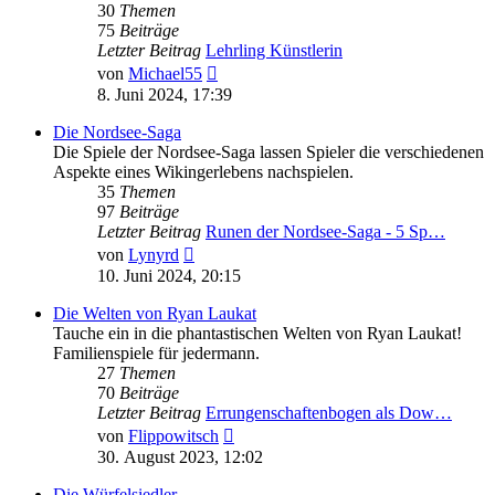
30
Themen
75
Beiträge
Letzter Beitrag
Lehrling Künstlerin
Neuester
von
Michael55
Beitrag
8. Juni 2024, 17:39
Die Nordsee-Saga
Die Spiele der Nordsee-Saga lassen Spieler die verschiedenen
Aspekte eines Wikingerlebens nachspielen.
35
Themen
97
Beiträge
Letzter Beitrag
Runen der Nordsee-Saga - 5 Sp…
Neuester
von
Lynyrd
Beitrag
10. Juni 2024, 20:15
Die Welten von Ryan Laukat
Tauche ein in die phantastischen Welten von Ryan Laukat!
Familienspiele für jedermann.
27
Themen
70
Beiträge
Letzter Beitrag
Errungenschaftenbogen als Dow…
Neuester
von
Flippowitsch
Beitrag
30. August 2023, 12:02
Die Würfelsiedler