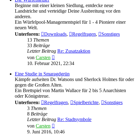
Beginne mit einer kleinen Siedlung, entdecke neue
Landstriche und verteidige Deine Ausbreitung vor den
anderen.
Ein Würfelpool-Managementspiel für 1 - 4 Pioniere einer
neuen Welt.
Unterforen:
Downloads
,
Regelfragen
,
Sonstiges
13
Themen
33
Beiträge
Letzter Beitrag
Re: Zusatzaktion
Neuester
von
Carsten
Beitrag
10. Februar 2021, 22:34
Eine Studie in Smaragdgrün
Kämpfe aufseiten Dr. Watsons und Sherlock Holmes für oder
gegen die Großen Alten.
Ein Brettspiel von Martin Wallace für 2 bis 5 Anarchisten
oder Königstreue.
Unterforen:
Regelfragen
,
Spielberichte
,
Sonstiges
3
Themen
8
Beiträge
Letzter Beitrag
Re: Stadtsymbole
Neuester
von
Carsten
Beitrag
9. Juni 2016, 10:46