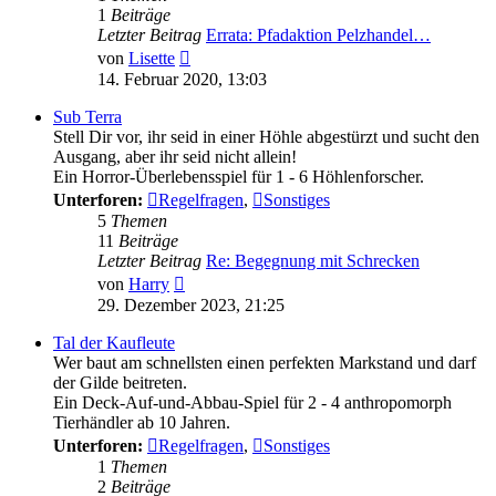
1
Beiträge
Letzter Beitrag
Errata: Pfadaktion Pelzhandel…
Neuester
von
Lisette
Beitrag
14. Februar 2020, 13:03
Sub Terra
Stell Dir vor, ihr seid in einer Höhle abgestürzt und sucht den
Ausgang, aber ihr seid nicht allein!
Ein Horror-Überlebensspiel für 1 - 6 Höhlenforscher.
Unterforen:
Regelfragen
,
Sonstiges
5
Themen
11
Beiträge
Letzter Beitrag
Re: Begegnung mit Schrecken
Neuester
von
Harry
Beitrag
29. Dezember 2023, 21:25
Tal der Kaufleute
Wer baut am schnellsten einen perfekten Markstand und darf
der Gilde beitreten.
Ein Deck-Auf-und-Abbau-Spiel für 2 - 4 anthropomorph
Tierhändler ab 10 Jahren.
Unterforen:
Regelfragen
,
Sonstiges
1
Themen
2
Beiträge