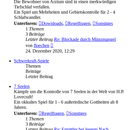
Die Bewohner von Arzium sind in einen merkwürdigen
Tiefschlaf verfallen.
Ein Spiel um Mehrheiten und Gebietskontrolle für 2 - 4
Schlafwandler.
Unterforen:
Downloads
,
Regelfragen
,
Sonstiges
1
Themen
3
Beiträge
Letzter Beitrag
Re: Blockade durch Münzmangel
Neuester
von
floechen
Beitrag
24. Dezember 2020, 12:29
Schwerkraft-Spiele
Themen
Beiträge
Letzter Beitrag
7 Seelen
Kämpfe um die Kontrolle von 7 Seelen in der Welt von H.P.
Lovecraft!
Ein okkultes Spiel für 1 - 6 außerirdische Gottheiten ab 8
Jahren.
Unterforen:
Regelfragen
,
Sonstiges
1
Themen
3
Beiträge
Letzter Beitrag
Re: Ermittler bei leerem Nach…