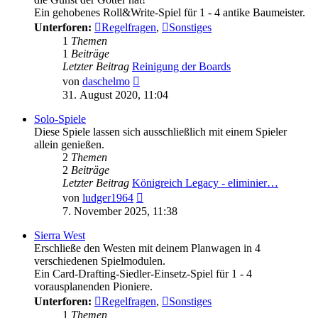
Ein gehobenes Roll&Write-Spiel für 1 - 4 antike Baumeister.
Unterforen:
Regelfragen
,
Sonstiges
1
Themen
1
Beiträge
Letzter Beitrag
Reinigung der Boards
Neuester
von
daschelmo
Beitrag
31. August 2020, 11:04
Solo-Spiele
Diese Spiele lassen sich ausschließlich mit einem Spieler
allein genießen.
2
Themen
2
Beiträge
Letzter Beitrag
Königreich Legacy - eliminier…
Neuester
von
ludger1964
Beitrag
7. November 2025, 11:38
Sierra West
Erschließe den Westen mit deinem Planwagen in 4
verschiedenen Spielmodulen.
Ein Card-Drafting-Siedler-Einsetz-Spiel für 1 - 4
vorausplanenden Pioniere.
Unterforen:
Regelfragen
,
Sonstiges
1
Themen