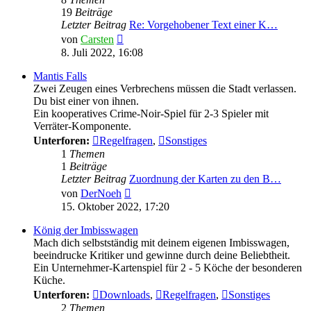
19
Beiträge
Letzter Beitrag
Re: Vorgehobener Text einer K…
Neuester
von
Carsten
Beitrag
8. Juli 2022, 16:08
Mantis Falls
Zwei Zeugen eines Verbrechens müssen die Stadt verlassen.
Du bist einer von ihnen.
Ein kooperatives Crime-Noir-Spiel für 2-3 Spieler mit
Verräter-Komponente.
Unterforen:
Regelfragen
,
Sonstiges
1
Themen
1
Beiträge
Letzter Beitrag
Zuordnung der Karten zu den B…
Neuester
von
DerNoeh
Beitrag
15. Oktober 2022, 17:20
König der Imbisswagen
Mach dich selbstständig mit deinem eigenen Imbisswagen,
beeindrucke Kritiker und gewinne durch deine Beliebtheit.
Ein Unternehmer-Kartenspiel für 2 - 5 Köche der besonderen
Küche.
Unterforen:
Downloads
,
Regelfragen
,
Sonstiges
2
Themen