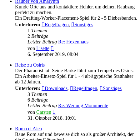
Räuber von Amarynth
Kunde Orte aus und kontaktiere Hehler, um deinen Raubzug
perfekt zu machen.
Ein Drafting-Worker-Placement-Spiel für 2 - 5 Diebesbanden.
Unterforen:
Regelfragen
,
Sonstiges
1
Themen
2
Beiträge
Letzter Beitrag
Re: Hexenhaus
Neuester
von
Lisette
Beitrag
6. September 2019, 08:04
Reise zu Osiris
Der Pharao ist tot. Seine Barke fährt zum Tempel des Osiris.
Ein Arbeiter-Einsetz-Spiel für 1 - 4 alt-ägyptische Statthalter
ab 12 Jahren.
Unterforen:
Downloads
,
Regelfragen
,
Sonstiges
3
Themen
6
Beiträge
Letzter Beitrag
Re: Wertung Monumente
Neuester
von
Carsten
Beitrag
31. Oktober 2018, 10:01
Roma et Alea
Baue Rom auf und beweise dich so als großer Architekt, der
die Gunst der Götter hat!