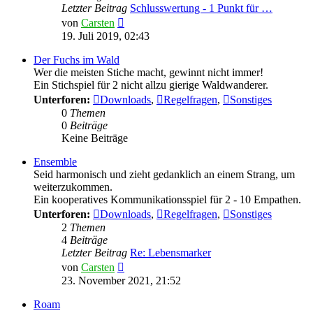
Letzter Beitrag
Schlusswertung - 1 Punkt für …
Neuester
von
Carsten
Beitrag
19. Juli 2019, 02:43
Der Fuchs im Wald
Wer die meisten Stiche macht, gewinnt nicht immer!
Ein Stichspiel für 2 nicht allzu gierige Waldwanderer.
Unterforen:
Downloads
,
Regelfragen
,
Sonstiges
0
Themen
0
Beiträge
Keine Beiträge
Ensemble
Seid harmonisch und zieht gedanklich an einem Strang, um
weiterzukommen.
Ein kooperatives Kommunikationsspiel für 2 - 10 Empathen.
Unterforen:
Downloads
,
Regelfragen
,
Sonstiges
2
Themen
4
Beiträge
Letzter Beitrag
Re: Lebensmarker
Neuester
von
Carsten
Beitrag
23. November 2021, 21:52
Roam