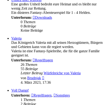
Eine großes Unheil bedroht eure Heimat und es bleibt nur
wenig Zeit zur Rettung.
Ein düsteres Fantasy-Abenteuerspiel für 1 - 4 Helden.
Unterforum:
Downloads
0
Themen
0
Beiträge
Keine Beiträge
Valeria
Das Königreich Valeria mit all seinen Herzogtümern, Bürgern
und Gebieten kann von dir regiert werden.
Valeria ist eine Fantasy-Spielreihe, die für die ganze Familie
geeignet ist.
Unterforum:
Regelfragen
26
Themen
55
Beiträge
Letzter Beitrag
Würfelreiche von Valeria
Neuester
von
Brudnjak
Beitrag
4. März 2023, 17:36
Voll Dampf
Unterforen:
Regelfragen
,
Sonstiges
1
Themen
2
Beiträge