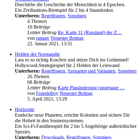
Durchlebe die Geschichte der Menschheit in 4 Epochen.
Ein Zivilisations-Brettspiel für 2 bis 4 Staatslenker.
Unterforen:
Regelfragen
,
Sonstiges
4
Themen
10
Beiträge
Letzter Beitrag
Re: Karte 31 (Russland) der Z…
von
ramare
Neuester Beitrag
22. Januar 2021, 13:31
Helden der Normandie
Lass es so richtig Krachen und stürze Dich ins Getümmel!
Hollywood-Strategiespiel für 2 Helden der Leinwand.
Unterforen:
Regelfragen
,
Szenarien und Varianten
,
Sonstiges
26
Themen
68
Beiträge
Letzter Beitrag
Karte Planänderung (ungenaue …
von
Fraenkiboy
Neuester Beitrag
5. April 2021, 13:29
Horizonte
Entdecke neue Planeten, errichte Kolonien und sichere Dir
die Hoheit in den Sonnensystemen.
Ein Sci-Fi-Familienspiel für 2 bis 5 Angehörige außerirdischer
Spezies.
Unterforen:
Downloads
,
Regelfragen
,
Sonstiges