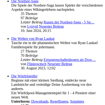
Die Nordsee-Saga
Die Spiele der Nordsee-Saga lassen Spieler die verschiedenen
Aspekte eines Wikingerlebens nachspielen.
35
Themen
97
Beiträge
Letzter Beitrag
Runen der Nordsee-Saga - 5 Sp…
von
Lynyrd
Neuester Beitrag
10. Juni 2024, 20:15
Die Welten von Ryan Laukat
Tauche ein in die phantastischen Welten von Ryan Laukat!
Familienspiele für jedermann.
27
Themen
70
Beiträge
Letzter Beitrag
Errungenschaftenbogen als Dow…
von
Flippowitsch
Neuester Beitrag
30. August 2023, 12:02
Die Würfelsiedler
Beginne mit einer kleinen Siedlung, entdecke neue
Landstriche und verteidige Deine Ausbreitung vor den
anderen.
Ein Würfelpool-Managementspiel für 1 - 4 Pioniere einer
neuen Welt.
Unterforen:
Downloads
,
Regelfragen
,
Sonstiges