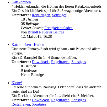
Katakomben
4 Helden erkunden die Höhlen des fiesen Katakombenlords.
Ein Geschicklichkeitsspiel für 2 -5 wagemutige Abenteurer.
Unterforen:
Regelfragen
,
Sonstiges
18
Themen
58
Beiträge
Letzter Beitrag
Fertigkeit aufladen
von
Brandt
Neuester Beitrag
12. Mai 2019, 16:28
Katakomben - Kuben
Eine neue Fantasy-Stadt wird gebaut - mit Palast und allem
Pipapo.
Ein 3D-Bauspiel für 1 - 4 türmende Tüftler.
Unterforen:
Downloads
,
Regelfragen
,
Sonstiges
0
Themen
0
Beiträge
Keine Beiträge
Klong!
Sei leise auf deinem Raubzug. Oder hoffe, dass die anderen
lauter sind als Du!
Ein Deckbau-Abenteuer für 2 - 4 diebische Schleicher.
Unterforen:
Downloads
,
Regelfragen
,
Sonstiges
,
Regelfragen
,
Sonstiges