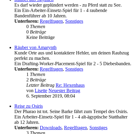
Es darf wieder geplündert werden - zu Pferd statt zu See.
Ein Ein-Arbeiter-Einsetz-Spiel für 1 - 4 raubende
Bandenführer ab 10 Jahren.
Unterforen:
Regelfragen
,
Sonstiges
0
Themen
0
Beiträge
Keine Beiträge
Räuber von Amarynth
Kunde Orte aus und kontaktiere Hehler, um deinen Raubzug
perfekt zu machen.
Ein Drafting-Worker-Placement-Spiel für 2 - 5 Diebesbanden.
Unterforen:
Regelfragen
,
Sonstiges
1
Themen
2
Beiträge
Letzter Beitrag
Re: Hexenhaus
von
Lisette
Neuester Beitrag
6. September 2019, 08:04
Reise zu Osiris
Der Pharao ist tot. Seine Barke fährt zum Tempel des Osiris.
Ein Arbeiter-Einsetz-Spiel für 1 - 4 alt-ägyptische Statthalter
ab 12 Jahren.
Unterforen:
Downloads
,
Regelfragen
,
Sonstiges
3
Themen