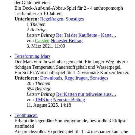
der Gilde beitreten.
Ein Deck-Auf-und-Abbau-Spiel für 2 - 4 anthropomorph
Tierhändler ab 10 Jahren.
Unterforen:
Regelfragen
,
Sonstiges
1
Themen
2
Beiträge
Letzter Beitrag
Re: Tal der Kaufleute - Karte…
von
Carsten
Neuester Beitrag
3. März 2021, 11:00
Terraforming Mars
Der Mars wird bewohnbar gemacht. Ein langer Weg bis zur
richtigen Temperatur, Sauerstoffgehalt und Wasserpegel.
Ein Sci-Fi-Wirtschaftsspiel für 1 -5 visionäre Konzernlenker.
Unterforen:
Downloads
,
Regelfragen
,
Sonstiges
205
Themen
554
Beiträge
Letzter Beitrag
Re: Karten nur teilweise auss…
von
TMKing
Neuester Beitrag
11. August 2025, 14:18
Teotihuacan
Erbaut die legendäre Sonnenpyramide, bevor die 3 Eklipse
stattfindet!
Anspruchsvolles Expertenspiel für 1 - 4 mesoamerikanische