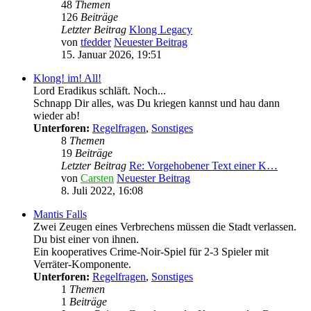
48
Themen
126
Beiträge
Letzter Beitrag
Klong Legacy
von
tfedder
Neuester Beitrag
15. Januar 2026, 19:51
Klong! im! All!
Lord Eradikus schläft. Noch...
Schnapp Dir alles, was Du kriegen kannst und hau dann
wieder ab!
Unterforen:
Regelfragen
,
Sonstiges
8
Themen
19
Beiträge
Letzter Beitrag
Re: Vorgehobener Text einer K…
von
Carsten
Neuester Beitrag
8. Juli 2022, 16:08
Mantis Falls
Zwei Zeugen eines Verbrechens müssen die Stadt verlassen.
Du bist einer von ihnen.
Ein kooperatives Crime-Noir-Spiel für 2-3 Spieler mit
Verräter-Komponente.
Unterforen:
Regelfragen
,
Sonstiges
1
Themen
1
Beiträge