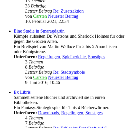
13
Themen
33
Beiträge
Letzter Beitrag
Re: Zusatzaktion
von
Carsten
Neuester Beitrag
10. Februar 2021, 22:34
Eine Studie in Smaragdgrün
Kämpfe aufseiten Dr. Watsons und Sherlock Holmes für oder
gegen die Großen Alten.
Ein Brettspiel von Martin Wallace für 2 bis 5 Anarchisten
oder Königstreue.
Unterforen:
Regelfragen
,
Spielberichte
,
Sonstiges
3
Themen
8
Beiträge
Letzter Beitrag
Re: Stadtsymbole
von
Carsten
Neuester Beitrag
9. Juni 2016, 10:46
Ex Libris
Sammelt seltene Bücher und archiviert sie in euren
Bibliotheken.
Ein Fantasy-Strategiespiel für 1 bis 4 Bücherwürmer.
Unterforen:
Downloads
,
Regelfragen
,
Sonstiges
4
Themen
7
Beiträge