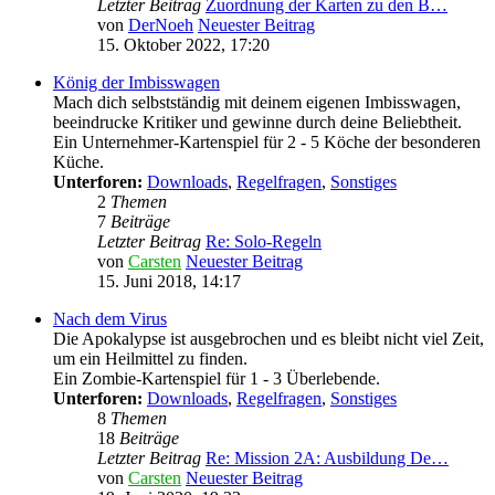
Letzter Beitrag
Zuordnung der Karten zu den B…
von
DerNoeh
Neuester Beitrag
15. Oktober 2022, 17:20
König der Imbisswagen
Mach dich selbstständig mit deinem eigenen Imbisswagen,
beeindrucke Kritiker und gewinne durch deine Beliebtheit.
Ein Unternehmer-Kartenspiel für 2 - 5 Köche der besonderen
Küche.
Unterforen:
Downloads
,
Regelfragen
,
Sonstiges
2
Themen
7
Beiträge
Letzter Beitrag
Re: Solo-Regeln
von
Carsten
Neuester Beitrag
15. Juni 2018, 14:17
Nach dem Virus
Die Apokalypse ist ausgebrochen und es bleibt nicht viel Zeit,
um ein Heilmittel zu finden.
Ein Zombie-Kartenspiel für 1 - 3 Überlebende.
Unterforen:
Downloads
,
Regelfragen
,
Sonstiges
8
Themen
18
Beiträge
Letzter Beitrag
Re: Mission 2A: Ausbildung De…
von
Carsten
Neuester Beitrag