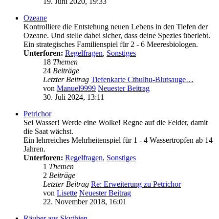
19. Juni 2020, 19:33
Ozeane
Kontrolliere die Entstehung neuen Lebens in den Tiefen der
Ozeane. Und stelle dabei sicher, dass deine Spezies überlebt.
Ein strategisches Familienspiel für 2 - 6 Meeresbiologen.
Unterforen:
Regelfragen
,
Sonstiges
18
Themen
24
Beiträge
Letzter Beitrag
Tiefenkarte Cthulhu-Blutsauge…
von
Manuel9999
Neuester Beitrag
30. Juli 2024, 13:11
Petrichor
Sei Wasser! Werde eine Wolke! Regne auf die Felder, damit
die Saat wächst.
Ein lehrreiches Mehrheitenspiel für 1 - 4 Wassertropfen ab 14
Jahren.
Unterforen:
Regelfragen
,
Sonstiges
1
Themen
2
Beiträge
Letzter Beitrag
Re: Erweiterung zu Petrichor
von
Lisette
Neuester Beitrag
22. November 2018, 16:01
Räuber aus Skythien