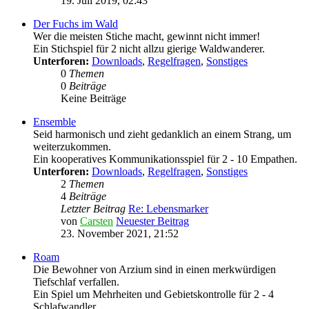
19. Juli 2019, 02:43
Der Fuchs im Wald
Wer die meisten Stiche macht, gewinnt nicht immer!
Ein Stichspiel für 2 nicht allzu gierige Waldwanderer.
Unterforen:
Downloads
,
Regelfragen
,
Sonstiges
0
Themen
0
Beiträge
Keine Beiträge
Ensemble
Seid harmonisch und zieht gedanklich an einem Strang, um
weiterzukommen.
Ein kooperatives Kommunikationsspiel für 2 - 10 Empathen.
Unterforen:
Downloads
,
Regelfragen
,
Sonstiges
2
Themen
4
Beiträge
Letzter Beitrag
Re: Lebensmarker
von
Carsten
Neuester Beitrag
23. November 2021, 21:52
Roam
Die Bewohner von Arzium sind in einen merkwürdigen
Tiefschlaf verfallen.
Ein Spiel um Mehrheiten und Gebietskontrolle für 2 - 4
Schlafwandler.