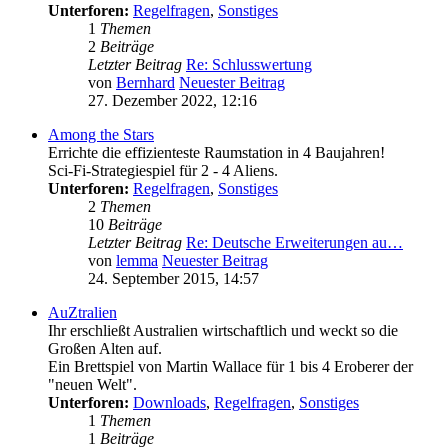
Unterforen:
Regelfragen
,
Sonstiges
1
Themen
2
Beiträge
Letzter Beitrag
Re: Schlusswertung
von
Bernhard
Neuester Beitrag
27. Dezember 2022, 12:16
Among the Stars
Errichte die effizienteste Raumstation in 4 Baujahren!
Sci-Fi-Strategiespiel für 2 - 4 Aliens.
Unterforen:
Regelfragen
,
Sonstiges
2
Themen
10
Beiträge
Letzter Beitrag
Re: Deutsche Erweiterungen au…
von
lemma
Neuester Beitrag
24. September 2015, 14:57
AuZtralien
Ihr erschließt Australien wirtschaftlich und weckt so die
Großen Alten auf.
Ein Brettspiel von Martin Wallace für 1 bis 4 Eroberer der
"neuen Welt".
Unterforen:
Downloads
,
Regelfragen
,
Sonstiges
1
Themen
1
Beiträge