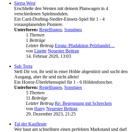
Sierra West
Erschließe den Westen mit deinem Planwagen in 4
verschiedenen Spielmodulen.
Ein Card-Drafting-Siedler-Einsetz-Spiel für 1 - 4
vorausplanenden Pioniere.
Unterforen:
Regelfragen
,
Sonstiges
1
Themen
1
Beiträge
Letzter Beitrag
Errata: Pfadaktion Pelzhandel…
von
Lisette
Neuester Beitrag
14. Februar 2020, 13:03
Sub Terra
Stell Dir vor, ihr seid in einer Höhle abgestürzt und sucht den
Ausgang, aber ihr seid nicht allein!
Ein Horror-Überlebensspiel für 1 - 6 Höhlenforscher.
Unterforen:
Regelfragen
,
Sonstiges
5
Themen
11
Beiträge
Letzter Beitrag
Re: Begegnung mit Schrecken
von
Harry
Neuester Beitrag
29. Dezember 2023, 21:25
Tal der Kaufleute
Wer baut am schnellsten einen perfekten Markstand und darf