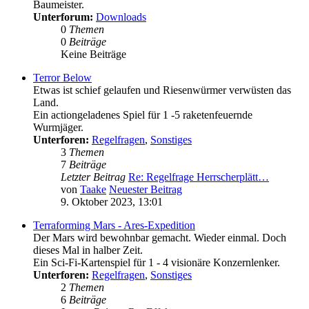
Baumeister.
Unterforum:
Downloads
0
Themen
0
Beiträge
Keine Beiträge
Terror Below
Etwas ist schief gelaufen und Riesenwürmer verwüsten das
Land.
Ein actiongeladenes Spiel für 1 -5 raketenfeuernde
Wurmjäger.
Unterforen:
Regelfragen
,
Sonstiges
3
Themen
7
Beiträge
Letzter Beitrag
Re: Regelfrage Herrscherplätt…
von
Taake
Neuester Beitrag
9. Oktober 2023, 13:01
Terraforming Mars - Ares-Expedition
Der Mars wird bewohnbar gemacht. Wieder einmal. Doch
dieses Mal in halber Zeit.
Ein Sci-Fi-Kartenspiel für 1 - 4 visionäre Konzernlenker.
Unterforen:
Regelfragen
,
Sonstiges
2
Themen
6
Beiträge