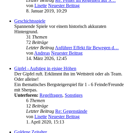
Letzter Beitrag
Re: Fehler im Regelheft auf S…
von
Lisette
Neuester Beitrag
8. Januar 2019, 10:29
Geschichtsspiele
Spannende Spiele vor einem historisch akkuraten
Hintergrund.
31
Themen
72
Beiträge
Letzter Beitrag
Anführer Effekt für Bewegen d…
von
Andreas
Neuester Beitrag
14. März 2026, 12:45
Gipfel - Aufstieg in eisige Höhen
Der Gipfel ruft. Erklimmt ihn im Wettstreit oder als Team.
Oder alleine!
Ein thematisches Bergsteigerspiel für 1 - 6 Feinde/Freunde
mit Sherpas.
Unterforen:
Regelfragen
,
Sonstiges
6
Themen
12
Beiträge
Letzter Beitrag
Re: Gegenstände
von
Lisette
Neuester Beitrag
1. April 2020, 15:13
Goldene Zeitalter