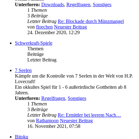
Unterforen:
Downloads
,
Regelfragen
,
Sonstiges
1
Themen
3
Beiträge
Letzter Beitrag
Re: Blockade durch Münzmangel
von
floechen
Neuester Beitrag
24. Dezember 2020, 12:29
Schwerkraft-Spiele
Themen
Beiträge
Letzter Beitrag
7 Seelen
Kämpfe um die Kontrolle von 7 Seelen in der Welt von H.P.
Lovecraft!
Ein okkultes Spiel für 1 - 6 außerirdische Gottheiten ab 8
Jahren.
Unterforen:
Regelfragen
,
Sonstiges
1
Themen
3
Beiträge
Letzter Beitrag
Re: Ermittler bei leerem Nach…
von
Rathamoon
Neuester Beitrag
16. November 2021, 07:58
Bitoku