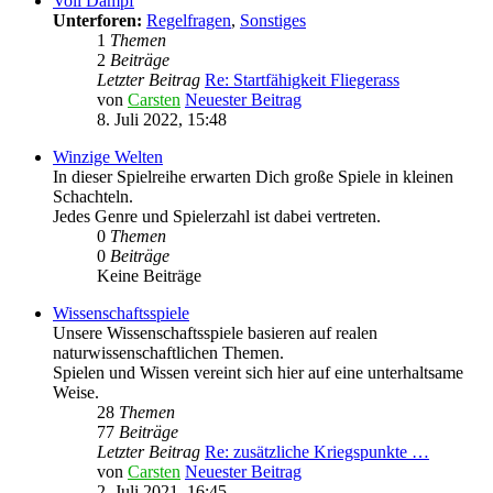
Voll Dampf
Unterforen:
Regelfragen
,
Sonstiges
1
Themen
2
Beiträge
Letzter Beitrag
Re: Startfähigkeit Fliegerass
von
Carsten
Neuester Beitrag
8. Juli 2022, 15:48
Winzige Welten
In dieser Spielreihe erwarten Dich große Spiele in kleinen
Schachteln.
Jedes Genre und Spielerzahl ist dabei vertreten.
0
Themen
0
Beiträge
Keine Beiträge
Wissenschaftsspiele
Unsere Wissenschaftsspiele basieren auf realen
naturwissenschaftlichen Themen.
Spielen und Wissen vereint sich hier auf eine unterhaltsame
Weise.
28
Themen
77
Beiträge
Letzter Beitrag
Re: zusätzliche Kriegspunkte …
von
Carsten
Neuester Beitrag
2. Juli 2021, 16:45