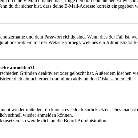
. Wenn du eine E-Mail erhalten hast, folge den dort enthaltenen Anweis
nn du dir sicher bist, dass deine E-Mail-Adresse korrekt eingegeben w
Benutzername und dein Passwort richtig sind. Wenn dies der Fall ist, w
igurationsproblem mit der Website vorliegt, welches ein Administrator l
t mehr anmelden?!
rschieden Gründen deaktiviert oder gelöscht hat. Außerdem löschen vie
triere dich einfach erneut und nimm aktiv an den Diskussionen teil!
 nicht wieder mitteilen, du kannst es jedoch zurücksetzen. Dies machs
 dich schnell wieder anmelden können.
ückzusetzen, so wende dich an die Board-Administration.