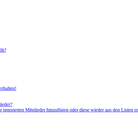
lt?
rhalten!
lieder?
er ignorierten Mitglieder hinzufügen oder diese wieder aus den Listen e