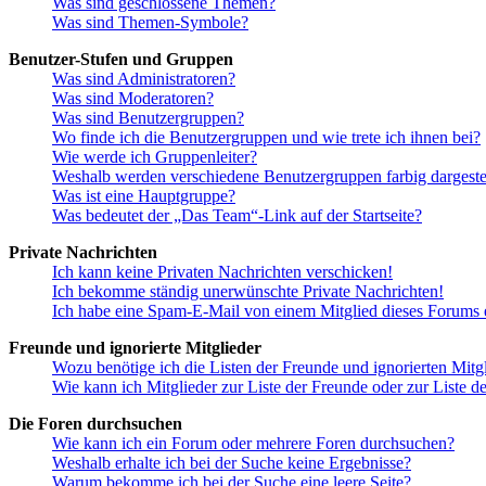
Was sind geschlossene Themen?
Was sind Themen-Symbole?
Benutzer-Stufen und Gruppen
Was sind Administratoren?
Was sind Moderatoren?
Was sind Benutzergruppen?
Wo finde ich die Benutzergruppen und wie trete ich ihnen bei?
Wie werde ich Gruppenleiter?
Weshalb werden verschiedene Benutzergruppen farbig dargestel
Was ist eine Hauptgruppe?
Was bedeutet der „Das Team“-Link auf der Startseite?
Private Nachrichten
Ich kann keine Privaten Nachrichten verschicken!
Ich bekomme ständig unerwünschte Private Nachrichten!
Ich habe eine Spam-E-Mail von einem Mitglied dieses Forums e
Freunde und ignorierte Mitglieder
Wozu benötige ich die Listen der Freunde und ignorierten Mitg
Wie kann ich Mitglieder zur Liste der Freunde oder zur Liste d
Die Foren durchsuchen
Wie kann ich ein Forum oder mehrere Foren durchsuchen?
Weshalb erhalte ich bei der Suche keine Ergebnisse?
Warum bekomme ich bei der Suche eine leere Seite?