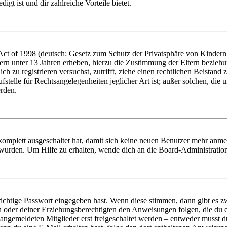
igt ist und dir zahlreiche Vorteile bietet.
t of 1998 (deutsch: Gesetz zum Schutz der Privatsphäre von Kindern i
ern unter 13 Jahren erheben, hierzu die Zustimmung der Eltern bezieh
dich zu registrieren versuchst, zutrifft, ziehe einen rechtlichen Beista
stelle für Rechtsangelegenheiten jeglicher Art ist; außer solchen, die
erden.
 komplett ausgeschaltet hat, damit sich keine neuen Benutzer mehr anm
 wurden. Um Hilfe zu erhalten, wende dich an die Board-Administratio
richtige Passwort eingegeben hast. Wenn diese stimmen, dann gibt es
ern oder deiner Erziehungsberechtigten den Anweisungen folgen, die du e
 angemeldeten Mitglieder erst freigeschaltet werden – entweder musst du