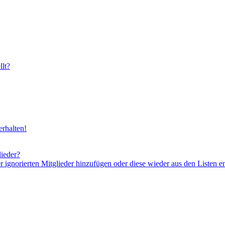
lt?
rhalten!
lieder?
er ignorierten Mitglieder hinzufügen oder diese wieder aus den Listen e