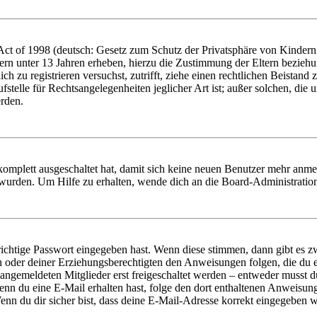
t of 1998 (deutsch: Gesetz zum Schutz der Privatsphäre von Kindern i
ern unter 13 Jahren erheben, hierzu die Zustimmung der Eltern bezieh
dich zu registrieren versuchst, zutrifft, ziehe einen rechtlichen Beista
stelle für Rechtsangelegenheiten jeglicher Art ist; außer solchen, die
erden.
 komplett ausgeschaltet hat, damit sich keine neuen Benutzer mehr anm
 wurden. Um Hilfe zu erhalten, wende dich an die Board-Administratio
richtige Passwort eingegeben hast. Wenn diese stimmen, dann gibt es
ern oder deiner Erziehungsberechtigten den Anweisungen folgen, die du e
 angemeldeten Mitglieder erst freigeschaltet werden – entweder musst du
. Wenn du eine E-Mail erhalten hast, folge den dort enthaltenen Anweis
nn du dir sicher bist, dass deine E-Mail-Adresse korrekt eingegeben w