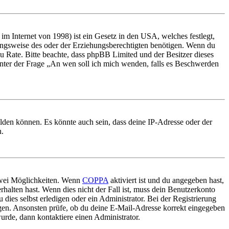
m Internet von 1998) ist ein Gesetz in den USA, welches festlegt,
ungsweise des oder der Erziehungsberechtigten benötigen. Wenn du
nd zu Rate. Bitte beachte, dass phpBB Limited und der Besitzer dieses
 unter der Frage „An wen soll ich mich wenden, falls es Beschwerden
elden können. Es könnte auch sein, dass deine IP-Adresse oder der
n.
 zwei Möglichkeiten. Wenn
COPPA
aktiviert ist und du angegeben hast,
rhalten hast. Wenn dies nicht der Fall ist, muss dein Benutzerkonto
 dies selbst erledigen oder ein Administrator. Bei der Registrierung
ungen. Ansonsten prüfe, ob du deine E-Mail-Adresse korrekt eingegeben
urde, dann kontaktiere einen Administrator.