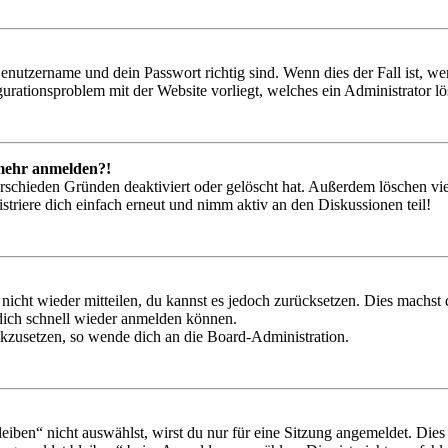
Benutzername und dein Passwort richtig sind. Wenn dies der Fall ist, w
igurationsproblem mit der Website vorliegt, welches ein Administrator l
t mehr anmelden?!
rschieden Gründen deaktiviert oder gelöscht hat. Außerdem löschen vie
triere dich einfach erneut und nimm aktiv an den Diskussionen teil!
 nicht wieder mitteilen, du kannst es jedoch zurücksetzen. Dies machs
 dich schnell wieder anmelden können.
ückzusetzen, so wende dich an die Board-Administration.
en“ nicht auswählst, wirst du nur für eine Sitzung angemeldet. Dies