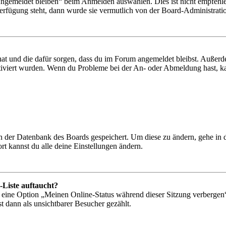
Angemeldet bleiben“ beim Anmelden auswählen. Dies ist nicht empfehle
Verfügung steht, dann wurde sie vermutlich von der Board-Administratio
 hat und die dafür sorgen, dass du im Forum angemeldet bleibst. Außer
tiviert wurden. Wenn du Probleme bei der An- oder Abmeldung hast, ka
 in der Datenbank des Boards gespeichert. Um diese zu ändern, gehe in
t kannst du alle deine Einstellungen ändern.
-Liste auftaucht?
n eine Option „Meinen Online-Status während dieser Sitzung verbergen
t dann als unsichtbarer Besucher gezählt.